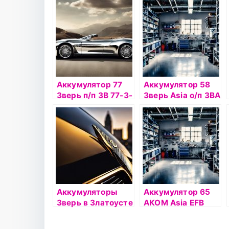
Аккумулятор 77
Аккумулятор 58
Зверь п/п 3В 77-3-
Зверь Asia о/п 3ВА
L
58-3-R
Аккумуляторы
Аккумулятор 65
Зверь в Златоусте
АКОМ Asia EFB
Евро