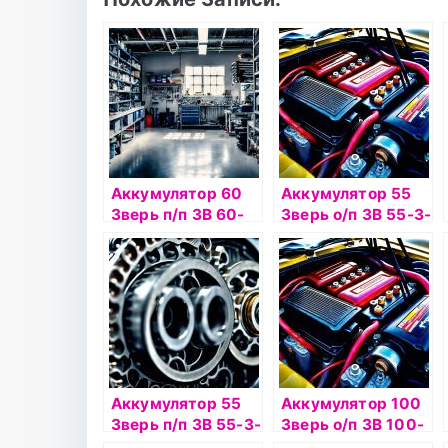
Аккумулятор 60
Аккумулятор 55
Зверь п/п 3В 60-
Зверь о/п 3В 55-3-
3-L
R
Аккумулятор 55
Аккумулятор 100
Зверь п/п 3В 55-3-
Зверь о/п 3В 100-
L
3-R