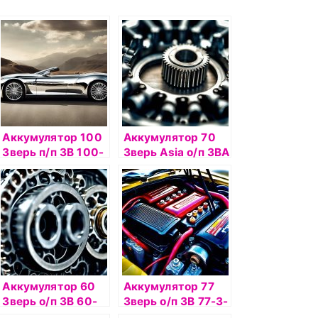
Аккумулятор 100
Аккумулятор 70
Зверь п/п 3В 100-
Зверь Asia о/п 3ВА
3-L
70-3-R
Аккумулятор 60
Аккумулятор 77
Зверь о/п 3В 60-
Зверь о/п 3В 77-3-
3-R
R