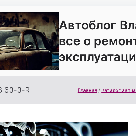
Автоблог В
все о ремон
эксплуатаци
В 63-3-R
Главная
Каталог запч