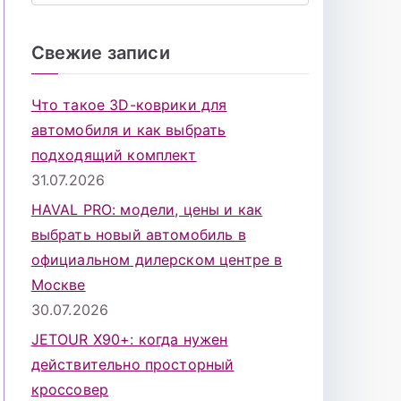
о
и
Свежие записи
с
к
Что такое 3D-коврики для
д
автомобиля и как выбрать
л
подходящий комплект
я
31.07.2026
:
HAVAL PRO: модели, цены и как
выбрать новый автомобиль в
официальном дилерском центре в
Москве
30.07.2026
JETOUR X90+: когда нужен
действительно просторный
кроссовер