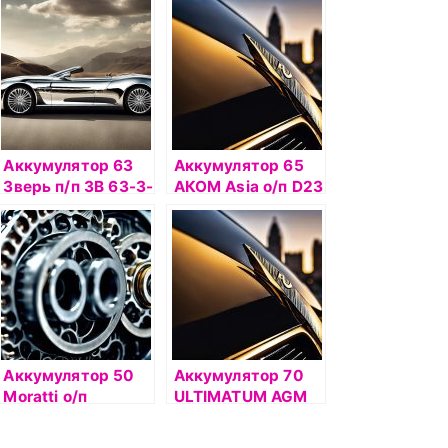
Аккумулятор 63
Аккумулятор 65
Зверь п/п 3В 63-3-
АКОМ Asia о/п D23
L
L
Аккумулятор 50
Аккумулятор 70
Moratti о/п
ULTIMATUM AGM
uni.клеммы выс.
Евро
550 023/084 033