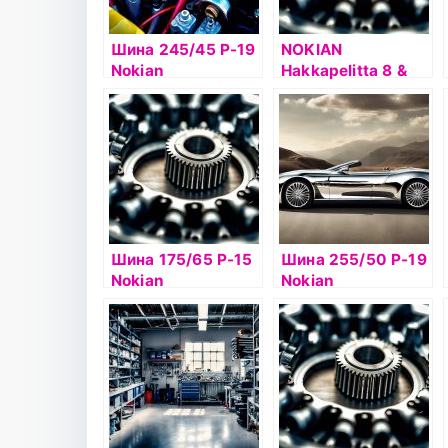
Шина 245/45 Р-19
NOKIAN
Nokian
Hakkapelitta 8 &
Hakkapelitta 8
NOKIAN
102T б/к шип
HAKKAPELIITTA 8
Шина 175/65 Р-15
Шина 255/50 Р-19
Nokian
Nokian
Hakkapelitta 7 86T
Hakkapelitta 8 SUV
б/к шип
107T Flat Run ш