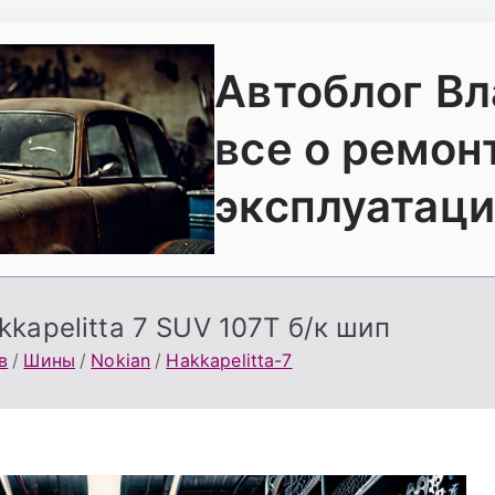
Автоблог В
все о ремон
эксплуатаци
kapelitta 7 SUV 107T б/к шип
в
Шины
Nokian
Hakkapelitta-7