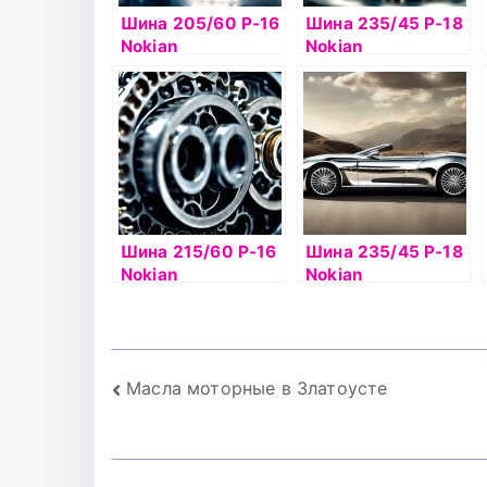
Шина 205/60 Р-16
Шина 235/45 Р-18
Nokian
Nokian
Hakkapelitta R3
Hakkapelitta 9 98T
96R б/к
б/к шип
Шина 215/60 Р-16
Шина 235/45 Р-18
Nokian
Nokian
Hakkapelitta 9 99T
Hakkapelitta R3
б/к шип
98T б/к
Навигация
Масла моторные в Златоусте
по
записям