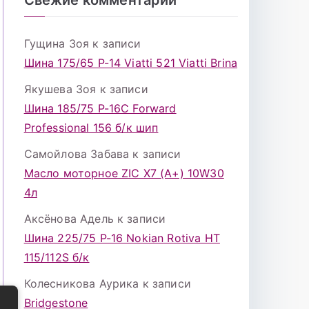
Гущина Зоя
к записи
Шина 175/65 Р-14 Viatti 521 Viatti Brina
Якушева Зоя
к записи
Шина 185/75 Р-16С Forward
Professional 156 б/к шип
Самойлова Забава
к записи
Масло моторное ZIC X7 (A+) 10W30
4л
Аксёнова Адель
к записи
Шина 225/75 Р-16 Nokian Rotiva HT
115/112S б/к
Колесникова Аурика
к записи
Bridgestone