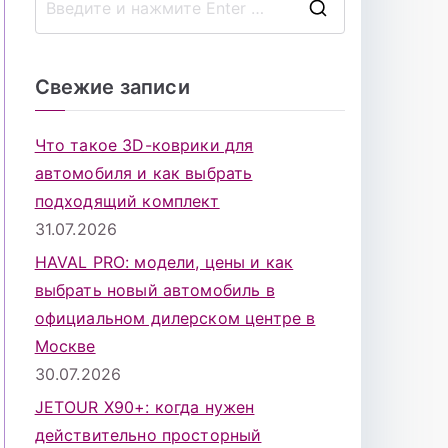
П
о
и
Свежие записи
с
к
Что такое 3D-коврики для
д
автомобиля и как выбрать
л
подходящий комплект
я
31.07.2026
:
HAVAL PRO: модели, цены и как
выбрать новый автомобиль в
официальном дилерском центре в
Москве
30.07.2026
JETOUR X90+: когда нужен
действительно просторный