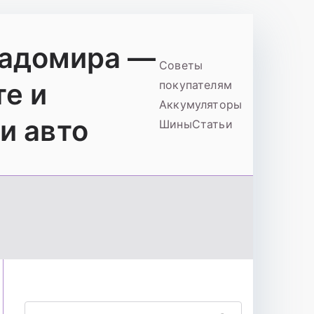
ладомира —
Советы
те и
покупателям
Аккумуляторы
и авто
Шины
Статьи