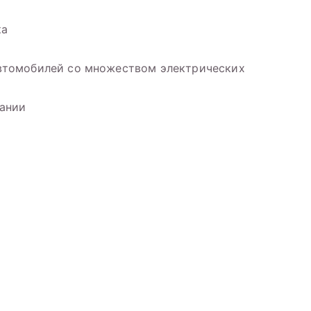
ка
втомобилей со множеством электрических
ании