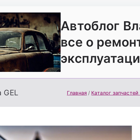
Автоблог В
все о ремон
эксплуатаци
a GEL
Главная
Каталог запчастей