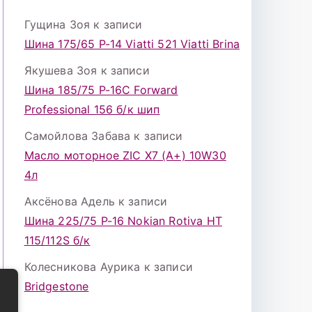
Гущина Зоя
к записи
Шина 175/65 Р-14 Viatti 521 Viatti Brina
Якушева Зоя
к записи
Шина 185/75 Р-16С Forward
Professional 156 б/к шип
Самойлова Забава
к записи
Масло моторное ZIC X7 (A+) 10W30
4л
Аксёнова Адель
к записи
Шина 225/75 Р-16 Nokian Rotiva HT
115/112S б/к
Колесникова Аурика
к записи
Bridgestone