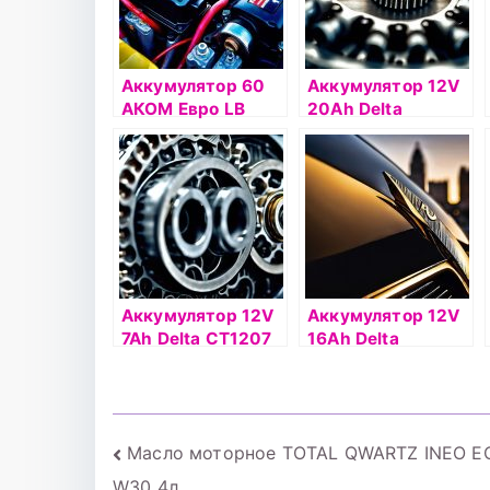
Аккумулятор 60
Аккумулятор 12V
АКОМ Евро LB
20Ah Delta
CT1220 о.п.(- +)
Аккумулятор 12V
Аккумулятор 12V
7Ah Delta СТ1207
16Ah Delta
п.п.(+ -)
СТ1216.1 п.п.(+ -)
Навигация
Масло моторное TOTAL QWARTZ INEO E
W30 4л