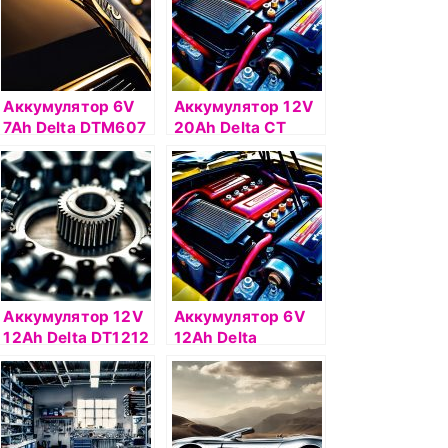
Аккумулятор 6V
Аккумулятор 12V
7Ah Delta DTM607
20Ah Delta СТ
12201 о.п.(- +)
Аккумулятор 12V
Аккумулятор 6V
12Ah Delta DT1212
12Ah Delta
DTM612