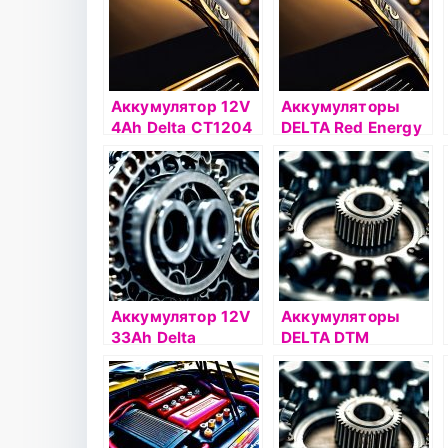
Аккумулятор 12V
Аккумуляторы
4Ah Delta СТ1204
DELTA Red Energy
о.п.(- +)
DS
Аккумулятор 12V
Аккумуляторы
33Ah Delta
DELTA DTM
DTM1233 L