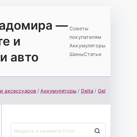
ладомира —
Советы
те и
покупателям
Аккумуляторы
и авто
Шины
Статьи
 и аксессуаров
Аккумуляторы
Delta
Gel
П