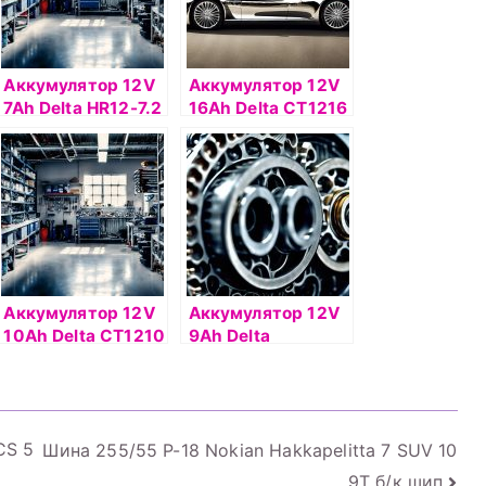
Аккумулятор 12V
Аккумулятор 12V
7Ah Delta HR12-7.2
16Ah Delta СТ1216
о.п.(- +)
Аккумулятор 12V
Аккумулятор 12V
10Ah Delta СТ1210
9Ah Delta
п.п. (+ -)
CT1209.1 п.п.(+ -)
CS 5
Шина 255/55 Р-18 Nokian Hakkapelitta 7 SUV 10
9T б/к шип