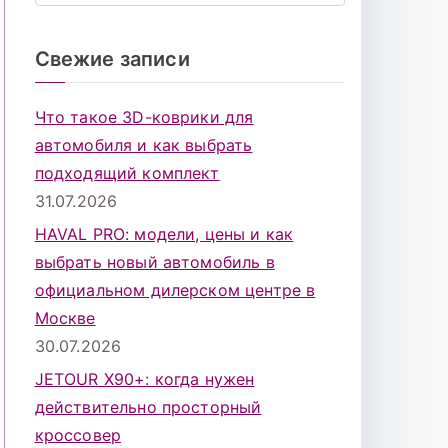
о
и
Свежие записи
с
к
Что такое 3D-коврики для
д
автомобиля и как выбрать
л
подходящий комплект
я
31.07.2026
:
HAVAL PRO: модели, цены и как
выбрать новый автомобиль в
официальном дилерском центре в
Москве
30.07.2026
JETOUR X90+: когда нужен
действительно просторный
кроссовер