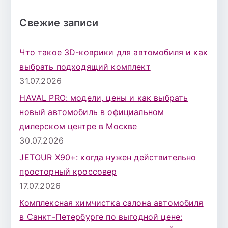
о
и
Свежие записи
с
к
Что такое 3D-коврики для автомобиля и как
д
выбрать подходящий комплект
л
31.07.2026
я
HAVAL PRO: модели, цены и как выбрать
:
новый автомобиль в официальном
дилерском центре в Москве
30.07.2026
JETOUR X90+: когда нужен действительно
просторный кроссовер
17.07.2026
Комплексная химчистка салона автомобиля
в Санкт-Петербурге по выгодной цене: