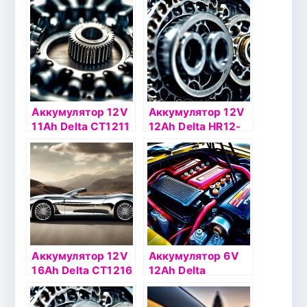
Аккумулятор 12V
Аккумулятор 12V
11Ah Delta СТ1211
12Ah Delta HR12-
п.п.(+ -)
12
Аккумулятор 12V
Аккумулятор 6V
16Ah Delta СТ1216
12Ah Delta
о.п.(- +)
DTM612