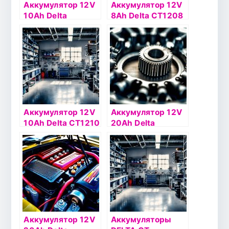
Аккумулятор 12V
Аккумулятор 12V
10Ah Delta
8Ah Delta СТ1208
СТ1210.1 п.п.(+ -)
п.п.(+ -)
Аккумулятор 12V
Аккумулятор 12V
10Ah Delta СТ1210
20Ah Delta
п.п. (+ -)
CT1220 о.п.(- +)
Аккумулятор 12V
Аккумуляторы