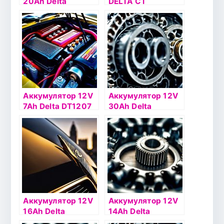
20Ah Delta
DELTA СТ
СТ1220.1 о.п.(- +)
Аккумулятор 12V
Аккумулятор 12V
7Ah Delta DT1207
30Ah Delta
СТ1230 о.п.(- +)
Аккумулятор 12V
Аккумулятор 12V
16Ah Delta
14Ah Delta
СТ1216.1 п.п.(+ -)
СТ1212.2 п.п.(+ -)