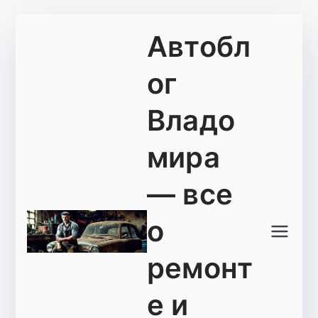
Перейти
Автобл
к
содержимому
ог
Владо
мира
— все
о
ремонт
е и