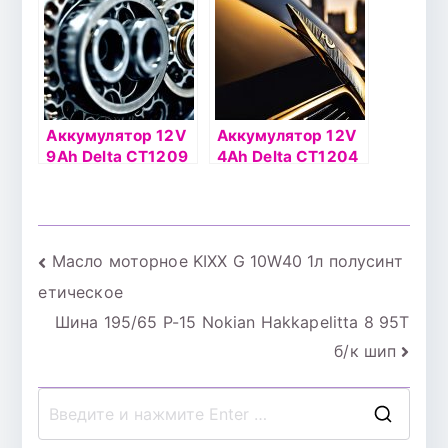
Аккумулятор 12V
Аккумулятор 12V
9Ah Delta СТ1209
4Ah Delta СТ1204
п.п.(+ -)
о.п.(- +)
Навигация
Масло моторное KIXX G 10W40 1л полусинт
етическое
по
Шина 195/65 Р-15 Nokian Hakkapelitta 8 95T
записям
б/к шип
П