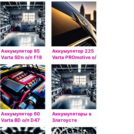
Dynamic
(560 127)
Аккумулятор 85
Аккумулятор 225
Varta SDn о/п F18
Varta PROmotive о/
(585 200)
п N9 (725 103)
Аккумулятор 60
Аккумуляторы в
Varta BD о/п D47
Златоусте
(560 410)