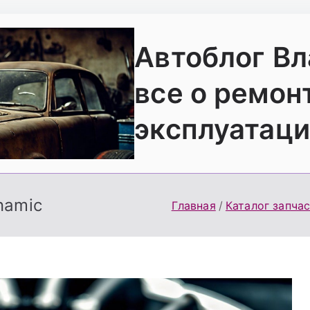
Автоблог В
все о ремон
эксплуатаци
namic
Главная
Каталог запча