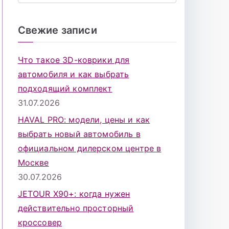
о
и
Свежие записи
с
к
Что такое 3D-коврики для
д
автомобиля и как выбрать
л
подходящий комплект
я
31.07.2026
:
HAVAL PRO: модели, цены и как
выбрать новый автомобиль в
официальном дилерском центре в
Москве
30.07.2026
JETOUR X90+: когда нужен
действительно просторный
кроссовер