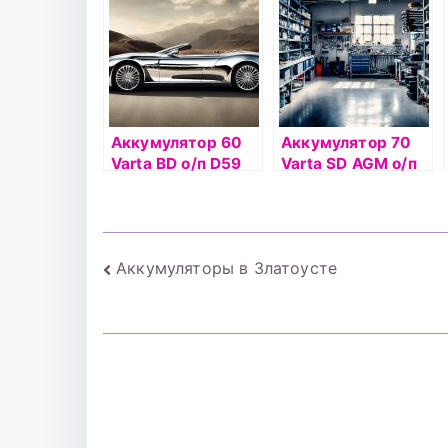
Аккумулятор 60
Аккумулятор 70
Varta BD о/п D59
Varta SD AGM о/п
(560 409) низкий
Е39 (570 901)
Навигация
Аккумуляторы в Златоусте
по
записям