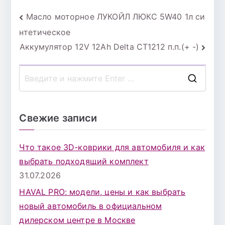
Навигация
Масло моторное ЛУКОЙЛ ЛЮКС 5W40 1л си
нтетическое
по
Аккумулятор 12V 12Ah Delta СТ1212 п.п.(+ -)
записям
П
о
и
Свежие записи
с
к
Что такое 3D-коврики для автомобиля и как
д
выбрать подходящий комплект
л
31.07.2026
я
HAVAL PRO: модели, цены и как выбрать
:
новый автомобиль в официальном
дилерском центре в Москве