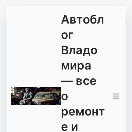
Перейти
Автобл
к
содержимому
ог
Владо
мира
— все
о
ремонт
е и