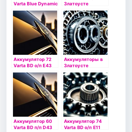
Varta Blue Dynamic
Златоусте
Аккумулятор 72
Аккумуляторы в
Varta BD о/п Е43
Златоусте
(572 409)
Аккумулятор 60
Аккумулятор 74
Varta BD п/п D43
Varta BD о/п Е11