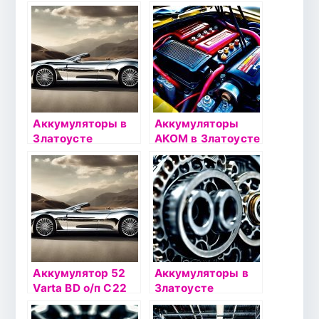
(560 127)
(574 012)
Аккумуляторы в
Аккумуляторы
Златоусте
АКОМ в Златоусте
Аккумулятор 52
Аккумуляторы в
Varta BD о/п С22
Златоусте
(552 400)