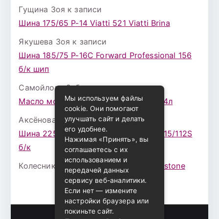
Гущина Зоя
к записи
Шина 175/65 Р-14 Viatti 521 Viatti Brina
Якушева Зоя
к записи
Шина 185/75 Р-16С Forward Professional 156
б/к шип
Самойлова Забава
к записи
Мы используем файлы
Масло моторное ZIC X7 (A+) 10W30 4л
cookie. Они помогают
улучшать сайт и делать
Аксёнова Адель
к записи
его удобнее.
Шина 225/75 Р-16 Nokian Rotiva HT 115/112S
Нажимая «Принять», вы
б/к
соглашаетесь с их
использованием и
Колесникова Аурика
к записи
Bridgestone
передачей данных
сервису веб-аналитики.
Если нет — измените
настройки браузера или
покиньте сайт.