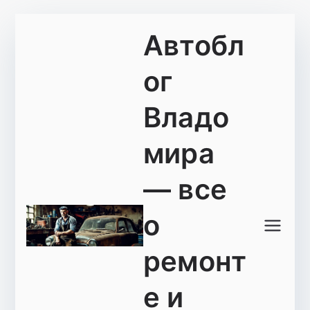
Перейти
Автобл
к
содержимому
ог
Владо
мира
— все
о
ремонт
е и