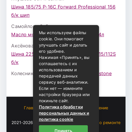
Шина 185/75 Р-16С Forward Professional 156
б/к шип
Самойлова Забава
к записи
Мы используем файлы
Масло моторное ZIC X7 (A+) 10W30 4л
cookie. Они помогают
улучшать сайт и делать
Аксёнова Адель
к записи
его удобнее.
Шина 225/75 Р-16 Nokian Rotiva HT 115/112S
Нажимая «Принять», вы
б/к
соглашаетесь с их
использованием и
Колесникова Аурика
к записи
Bridgestone
передачей данных
сервису веб-аналитики.
Если нет — измените
настройки браузера или
покиньте сайт.
Политика обработки
Главная
Пользовательское соглашение
персональных данных и
Карта сайта
политика cookie
2021-2026 (c)
Автоблог Владомира — все о ремонте
и эксплуатации авто
.
Принять