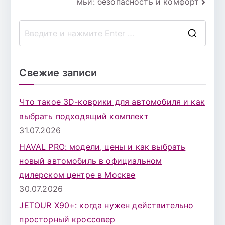
мьи: безопасность и комфорт
П
о
и
Свежие записи
с
к
Что такое 3D-коврики для автомобиля и как
д
выбрать подходящий комплект
л
31.07.2026
я
HAVAL PRO: модели, цены и как выбрать
:
новый автомобиль в официальном
дилерском центре в Москве
30.07.2026
JETOUR X90+: когда нужен действительно
просторный кроссовер