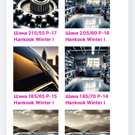
Шина 215/55 Р-17
Шина 205/60 Р-16
Hankook Winter I
Hankook Winter I
Pike W419 98T
Pike W419 92T
шип
шип
Шина 185/65 Р-15
Шина 185/70 Р-14
Hankook Winter I
Hankook Winter I
Pike W419 шип
Pike RS2 W429 б/к
шип