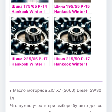
Шина 175/65 Р-14
Шина 195/55 Р-15
Hankook Winter I
Hankook Winter I
Pike RS2 W429
Pike RS2 W429 б/к
шип
шип
Шина 225/65 Р-17
Шина 215/50 Р-17
Hankook Winter I
Hankook Winter I
Pike RS2 W429А
Pike RS2 W429
102T шип
95T шип
Навигация
Масло моторное ZIC X7 (5000) Diesel 5W30
1л
по
Что нужно учесть при выборе бу авто для се
записям