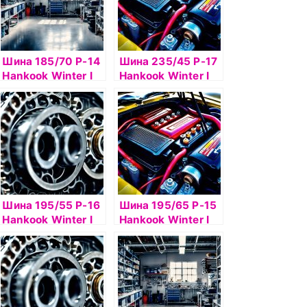
Шина 185/70 Р-14
Шина 235/45 Р-17
Hankook Winter I
Hankook Winter I
Pike RS2 W429 б/к
Pike RS2 W429
шип
97T шип
Шина 195/55 Р-16
Шина 195/65 Р-15
Hankook Winter I
Hankook Winter I
Pike RS2 W429
Pike RS2 W429 91Т
шип б/к
б/к шип