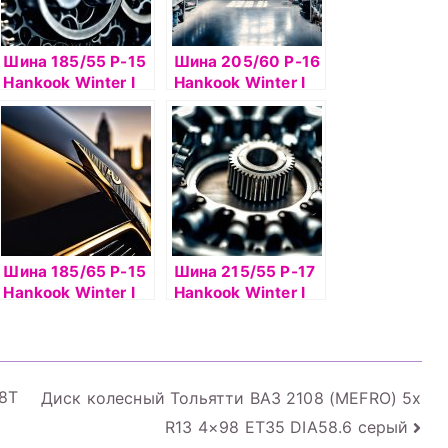
Шина 185/55 Р-15
Шина 205/60 Р-16
Hankook Winter I
Hankook Winter I
Pike RS2 W429
Pike W419 92T
шип
шип
Шина 185/65 Р-15
Шина 215/55 Р-17
Hankook Winter I
Hankook Winter I
Pike W419 шип
Pike W419 98T
шип
88T
Диск колесный Тольятти ВАЗ 2108 (MEFRO) 5x
R13 4×98 ET35 DIA58.6 серый