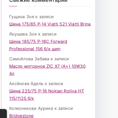
Гущина Зоя
к записи
Шина 175/65 Р-14 Viatti 521 Viatti Brina
Якушева Зоя
к записи
Шина 185/75 Р-16С Forward
Professional 156 б/к шип
Самойлова Забава
к записи
Масло моторное ZIC X7 (A+) 10W30
4л
Аксёнова Адель
к записи
Шина 225/75 Р-16 Nokian Rotiva HT
115/112S б/к
Колесникова Аурика
к записи
Bridgestone