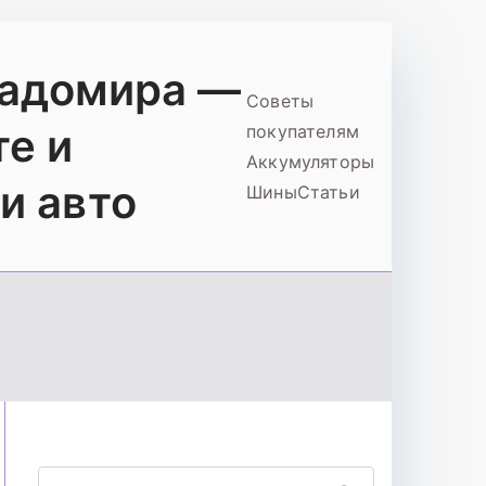
ладомира —
Советы
те и
покупателям
Аккумуляторы
и авто
Шины
Статьи