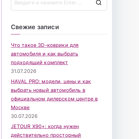
П
о
и
Свежие записи
с
к
Что такое 3D-коврики для
д
автомобиля и как выбрать
л
подходящий комплект
я
31.07.2026
:
HAVAL PRO: модели, цены и как
выбрать новый автомобиль в
официальном дилерском центре в
Москве
30.07.2026
JETOUR X90+: когда нужен
действительно просторный