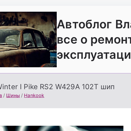
Автоблог В
все о ремон
эксплуатаци
inter I Pike RS2 W429А 102T шип
в
Шины
Hankook