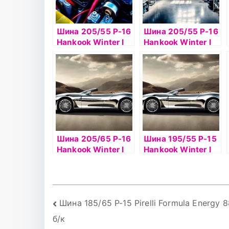
Шина 205/55 Р-16
Шина 205/55 Р-16
Hankook Winter I
Hankook Winter I
Pike RS2 W429 91Т
Pike W419 91Т шип
шип б/к
Шина 205/65 Р-16
Шина 195/55 Р-15
Hankook Winter I
Hankook Winter I
Pike RS2 W429
Pike RS2 W429 б/к
95T шип
шип
Навигация
Шина 185/65 Р-15 Pirelli Formula Energy 
б/к
по