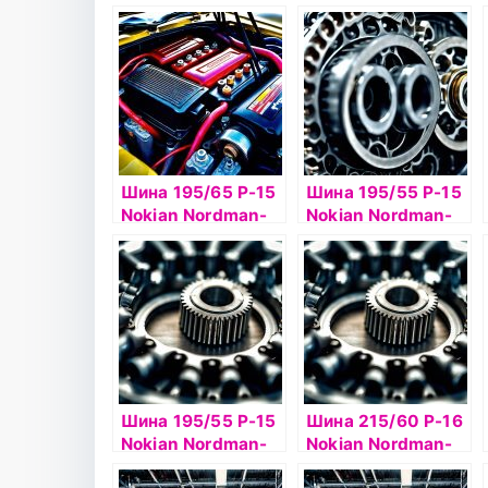
RS2 75R б/к
SZ 94W б/к
Шина 195/65 Р-15
Шина 195/55 Р-15
Nokian Nordman-
Nokian Nordman-
RS2 95R б/к
SX2 89Н б/к
Шина 195/55 Р-15
Шина 215/60 Р-16
Nokian Nordman-
Nokian Nordman-
SX 98H б/к
SX2 99H б/к