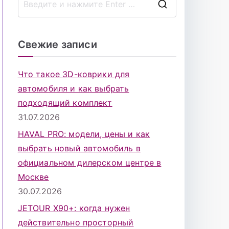
П
о
и
Свежие записи
с
к
Что такое 3D-коврики для
д
автомобиля и как выбрать
л
подходящий комплект
я
31.07.2026
:
HAVAL PRO: модели, цены и как
выбрать новый автомобиль в
официальном дилерском центре в
Москве
30.07.2026
JETOUR X90+: когда нужен
действительно просторный