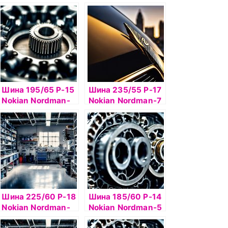
SUV 108T б/к ш
SX2 84T б/к
Шина 195/65 Р-15
Шина 235/55 Р-17
Nokian Nordman-
Nokian Nordman-7
SX2 91H б/к
103T б/к шип
Шина 225/60 Р-18
Шина 185/60 Р-14
Nokian Nordman-
Nokian Nordman-5
RS2 SUV 104 R
82T б/к шип