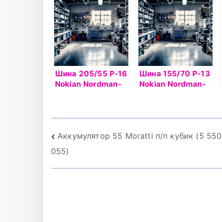
Шина 205/55 Р-16
Шина 155/70 Р-13
Nokian Nordman-
Nokian Nordman-
SX 91Н б/к
SX2 75T б/к
Навигация
Аккумулятор 55 Moratti п/п кубик (5 55
055)
по
записям