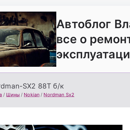
Автоблог В
все о ремон
эксплуатаци
rdman-SX2 88T б/к
в
Шины
Nokian
Nordman Sx2