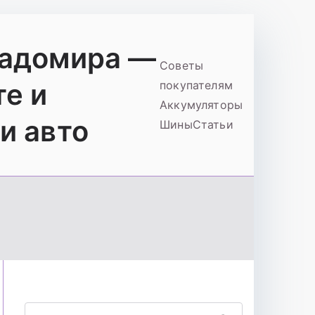
ладомира —
Советы
те и
покупателям
Аккумуляторы
и авто
Шины
Статьи