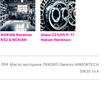
NOKIAN Nordman
Шина 225/65 Р-17
RS2 & NOKIAN
Nokian Nordman-
NORDMAN RS2
RS2 SUV 106R б/к
0 064
Масло моторное ЛУКОЙЛ Genesis ARMORTECH
5W30 1л