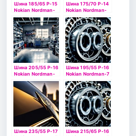
Шина 185/65 Р-15
Шина 175/70 Р-14
Nokian Nordman-
Nokian Nordman-
RS2 92R б/к
SX2 84T б/к
Шина 205/55 Р-16
Шина 195/55 Р-16
Nokian Nordman-
Nokian Nordman-7
SX 91Н б/к
91T б/к шип
Шина 235/55 Р-17
Шина 215/65 Р-16