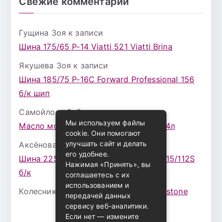
Свежие комментарии
Гущина Зоя
к записи
Шина 175/65 Р-14 Viatti 521 Viatti Brina
Якушева Зоя
к записи
Шина 185/75 Р-16С Forward Professional 156
б/к шип
Самойлова Забава
к записи
Мы используем файлы
Масло моторное ZIC X7 (A+) 10W30 4л
cookie. Они помогают
улучшать сайт и делать
Аксёнова Адель
к записи
его удобнее.
Шина 225/75 Р-16 Nokian Rotiva HT 115/112S
Нажимая «Принять», вы
б/к
соглашаетесь с их
использованием и
Колесникова Аурика
к записи
Bridgestone
передачей данных
сервису веб-аналитики.
Если нет — измените