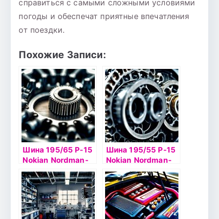
справиться с самыми сложными условиями
погоды и обеспечат приятные впечатления
от поездки.
Похожие Записи:
Шина 195/65 Р-15
Шина 195/55 Р-15
Nokian Nordman-
Nokian Nordman-
SX2 91H б/к
SX2 89Н б/к