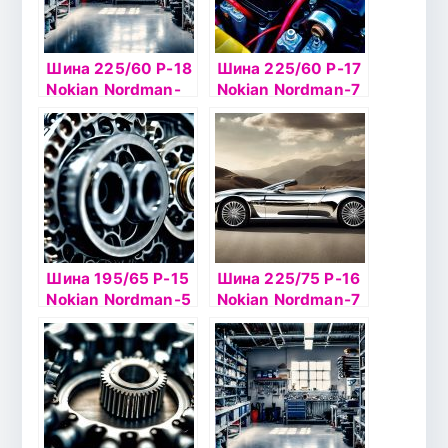
Шина 225/60 Р-18
Шина 225/60 Р-17
Nokian Nordman-
Nokian Nordman-7
RS2 SUV 104 R
SUV 103T б/к ш
Шина 195/65 Р-15
Шина 225/75 Р-16
Nokian Nordman-5
Nokian Nordman-7
95T б/к шип
SUV 108T б/к ш