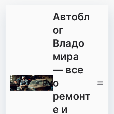
Перейти
Автобл
к
содержимому
ог
Владо
мира
— все
о
ремонт
е и