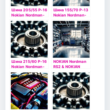
Шина 205/55 Р-16
Шина 155/70 Р-13
Nokian Nordman-
Nokian Nordman-
SZ 94W б/к
SX2 75T б/к
Шина 215/60 Р-16
NOKIAN Nordman
Nokian Nordman-
RS2 & NOKIAN
SX2 99H б/к
NORDMAN RS2