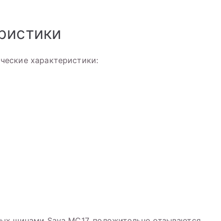
ристики
ческие характеристики:
ых шинами Sava MC17, положительно отзываются