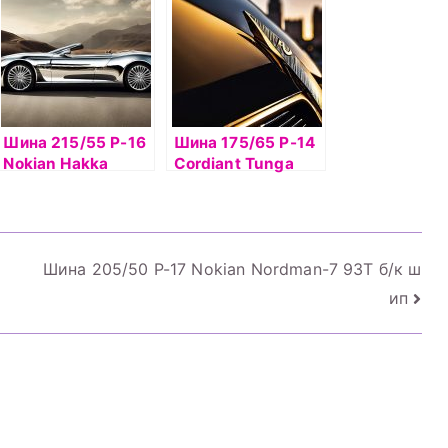
Шина 215/55 Р-16
Шина 175/65 Р-14
Nokian Hakka
Cordiant Tunga
Blue2 XL 97W б/к
Zodiak2 86T б/к
Шина 205/50 Р-17 Nokian Nordman-7 93T б/к ш
ип