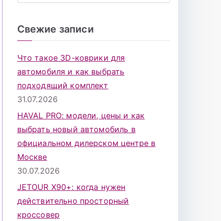
о
и
Свежие записи
с
к
Что такое 3D-коврики для
д
автомобиля и как выбрать
л
подходящий комплект
я
31.07.2026
:
HAVAL PRO: модели, цены и как
выбрать новый автомобиль в
официальном дилерском центре в
Москве
30.07.2026
JETOUR X90+: когда нужен
действительно просторный
кроссовер