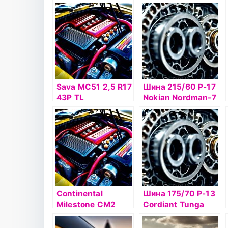
Sava MC51 2,5 R17
Шина 215/60 Р-17
43P TL
Nokian Nordman-7
SUV 100T б/к ш
Continental
Шина 175/70 Р-13
Milestone CM2
Cordiant Tunga
130/90 R16 73H TL
Zodiak2 86T б/к
WW Rear