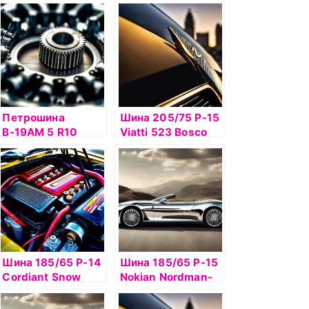
Петрошина
Шина 205/75 Р-15
В-19АМ 5 R10
Viatti 523 Bosco
Nordico шип
Шина 185/65 Р-14
Шина 185/65 Р-15
Cordiant Snow
Nokian Nordman-
Cross 86T б/к шип
SX2 88H б/к