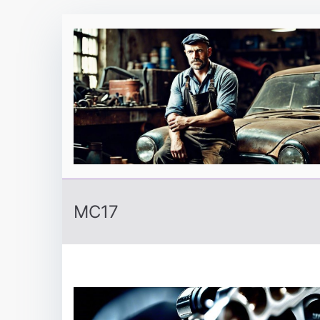
Перейти
к
содержимому
MC17