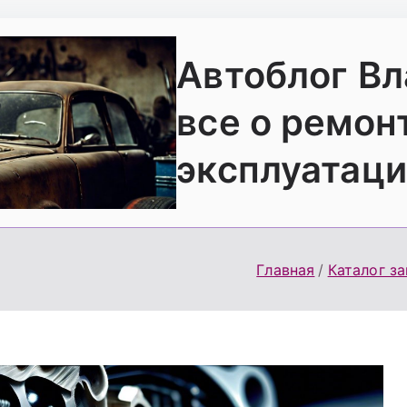
Автоблог В
все о ремон
эксплуатаци
Главная
Каталог з