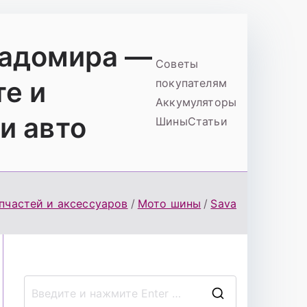
ладомира —
Советы
те и
покупателям
Аккумуляторы
и авто
Шины
Статьи
апчастей и аксессуаров
Мото шины
Sava
П