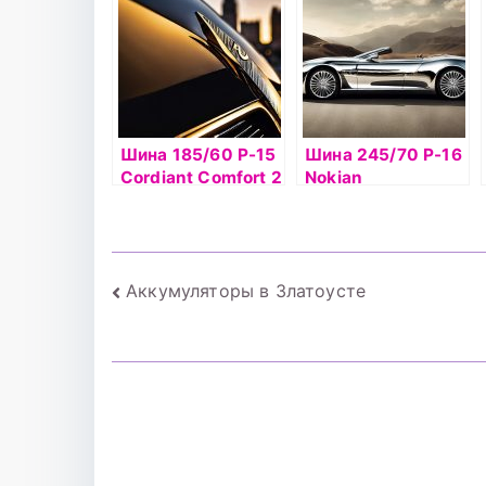
Шина 185/60 Р-15
Шина 245/70 Р-16
Cordiant Сomfort 2
Nokian
88Н б/к
Hakkapelitta 8 SUV
111T б/к шип
Навигация
Аккумуляторы в Златоусте
по
записям