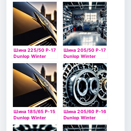
Ice02 89T б/к шип
Ice02 98Tб/к шип
Шина 225/50 Р-17
Шина 205/50 Р-17
Dunlop Winter
Dunlop Winter
Ice02 98T б/к шип
Ice02 93T б/к шип
Шина 185/65 Р-15
Шина 205/60 Р-16
Dunlop Winter
Dunlop Winter
Ice02 92T б/к шип
Ice02 96T б/к шип