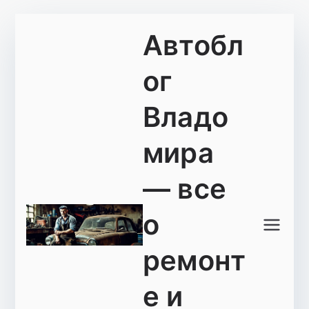
Перейти
Автобл
к
содержимому
ог
Владо
мира
— все
о
ремонт
е и