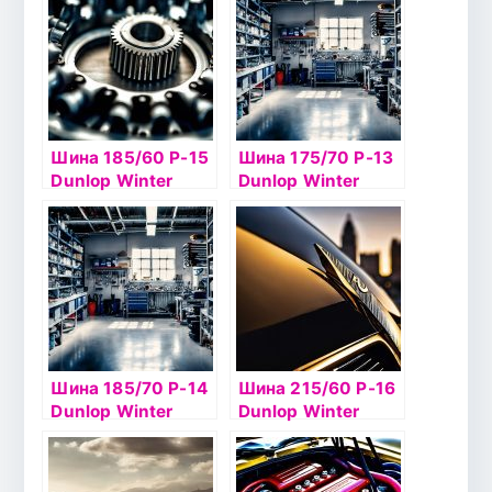
Шина 185/60 Р-15
Шина 175/70 Р-13
Dunlop Winter
Dunlop Winter
Ice02 88T б/к шип
Ice02 82T б/к шип
Шина 185/70 Р-14
Шина 215/60 Р-16
Dunlop Winter
Dunlop Winter
Ice02 92T б/к шип
Ice02 99T б/к шип