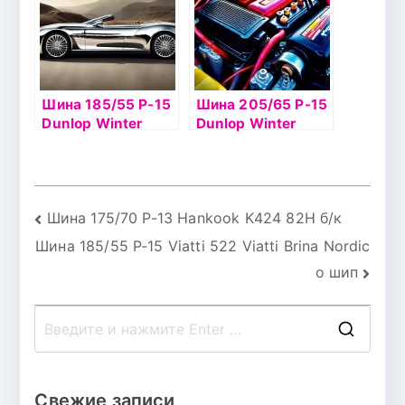
Шина 185/55 Р-15
Шина 205/65 Р-15
Dunlop Winter
Dunlop Winter
Ice02 86T б/к шип
Ice02 94T б/к шип
Навигация
Шина 175/70 Р-13 Hankook K424 82H б/к
Шина 185/55 Р-15 Viatti 522 Viatti Brina Nordic
по
o шип
записям
П
о
и
Свежие записи