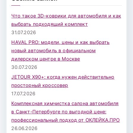
с
к
Что такое 3D-коврики для автомобиля и как
д
выбрать подходящий комплект
л
31.07.2026
я
HAVAL PRO: модели, цены и как выбрать
:
новый автомобиль в официальном
дилерском центре в Москве
30.07.2026
JETOUR X90+: когда нужен действительно
просторный кроссовер
17.07.2026
Комплексная химчистка салона автомобиля
в Санкт-Петербурге по выгодной цене:
профессиональный подход от ОКЛЕЙКА.ПРО
26.06.2026