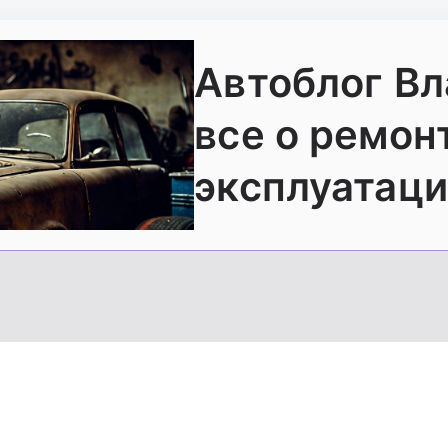
Автоблог В
все о ремон
эксплуатаци