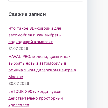
о
и
Свежие записи
с
к
Что такое 3D-коврики для
д
автомобиля и как выбрать
л
подходящий комплект
я
31.07.2026
:
HAVAL PRO: модели, цены и как
выбрать новый автомобиль в
официальном дилерском центре в
Москве
30.07.2026
JETOUR X90+: когда нужен
действительно просторный
кроссовер