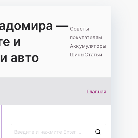
ладомира —
Советы
те и
покупателям
Аккумуляторы
и авто
Шины
Статьи
Главная
П