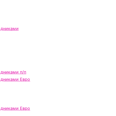
одниками
одниками п/п
одниками Евро
одниками Евро