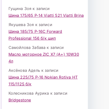
Гущина Зоя
к записи
Шина 175/65 Р-14 Viatti 521 Viatti Brina
Якушева Зоя
к записи
Шина 185/75 Р-16С Forward
Professional 156 б/к шип
Самойлова Забава
к записи
Масло моторное ZIC X7 (A+) 10W30
4л
Аксёнова Адель
к записи
Шина 225/75 Р-16 Nokian Rotiva HT
115/112S б/к
Колесникова Аурика
к записи
Bridgestone