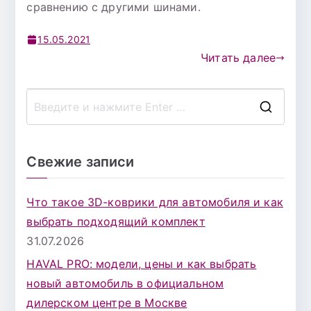
сравнению с другими шинами.
15.05.2021
Читать далее
П
о
и
Свежие записи
с
к
Что такое 3D-коврики для автомобиля и как
д
выбрать подходящий комплект
л
31.07.2026
я
HAVAL PRO: модели, цены и как выбрать
:
новый автомобиль в официальном
дилерском центре в Москве