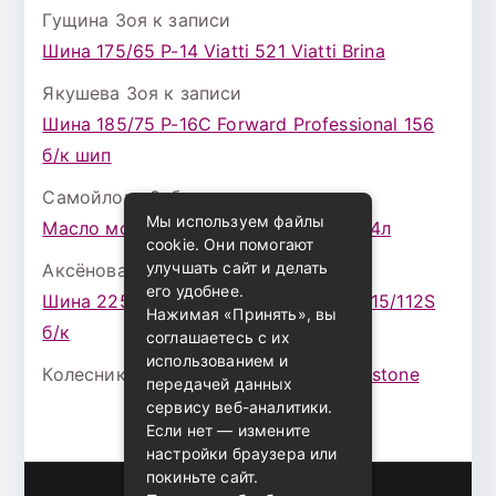
Гущина Зоя
к записи
Шина 175/65 Р-14 Viatti 521 Viatti Brina
Якушева Зоя
к записи
Шина 185/75 Р-16С Forward Professional 156
б/к шип
Самойлова Забава
к записи
Мы используем файлы
Масло моторное ZIC X7 (A+) 10W30 4л
cookie. Они помогают
улучшать сайт и делать
Аксёнова Адель
к записи
его удобнее.
Шина 225/75 Р-16 Nokian Rotiva HT 115/112S
Нажимая «Принять», вы
б/к
соглашаетесь с их
использованием и
Колесникова Аурика
к записи
Bridgestone
передачей данных
сервису веб-аналитики.
Если нет — измените
настройки браузера или
покиньте сайт.