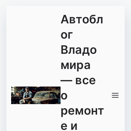
Перейти
Автобл
к
содержимому
ог
Владо
мира
— все
о
ремонт
е и