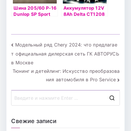
Шина 205/60 Р-16
Аккумулятор 12V
Dunlop SP Sport
8Ah Delta СТ1208
LM704 92H б/к
п.п.(+ -)
Навигация
Модельный ряд Chery 2024: что предлагае
т официальная дилерская сеть ГК АВТОРУСЬ
по
в Москве
записям
Тюнинг и детейлинг: Искусство преобразова
ния автомобиля в Pro Service
П
о
и
Свежие записи
с