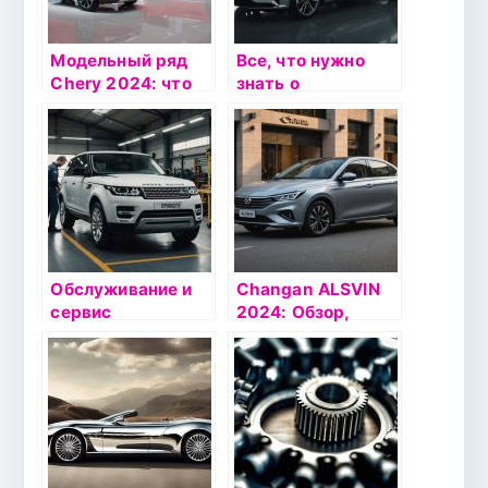
Модельный ряд
Все, что нужно
Chery 2024: что
знать о
предлагает
современных
официальная
автомобилях и
дилерская сеть ГК
запчастях
АВТОРУСЬ в
Москве
Обслуживание и
Changan ALSVIN
сервис
2024: Обзор,
автомобилей Land
характеристики и
Rover: Все, что
цены от
нужно знать
официального
владельцам
дилера