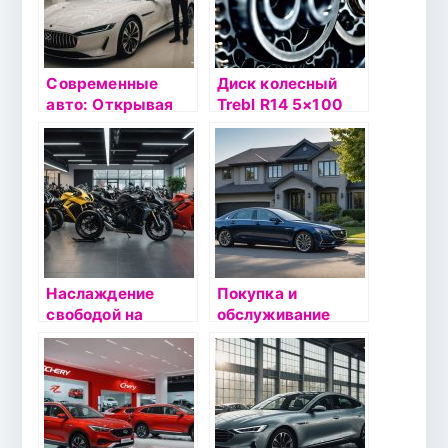
Современные
Диск колесный
авто: Открывая
Trebl R14 5×100
новые горизонты
35/57,1 черный
с Diler Omoda в
Краснодаре
Наслаждение
Покупка и
свободой на
обслуживание
колесах:
автомобилей:
мотосалон
велосипед вашего
AmMoto в Нижнем
завтра
Новгороде