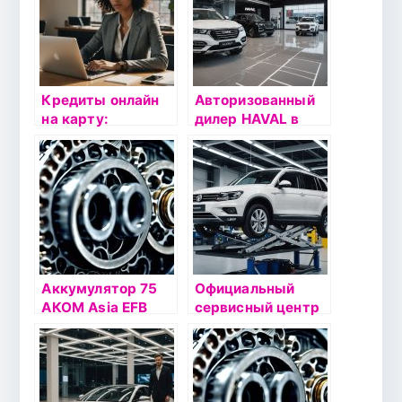
Кредиты онлайн
Авторизованный
на карту:
дилер HAVAL в
Возможности и
Альметьевске:
преимущества
модельный ряд и
сервиса Credit24
цены
Аккумулятор 75
Официальный
АКОМ Asia EFB
сервисный центр
Евро
Volkswagen:
Качественное
техобслуживание
у дилера в Москве