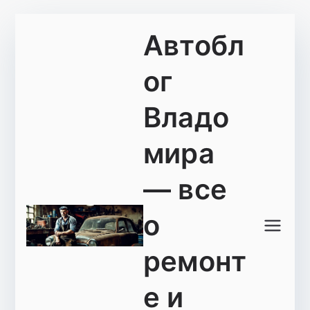
Перейти
Автобл
к
содержимому
ог
Владо
мира
— все
о
ремонт
е и