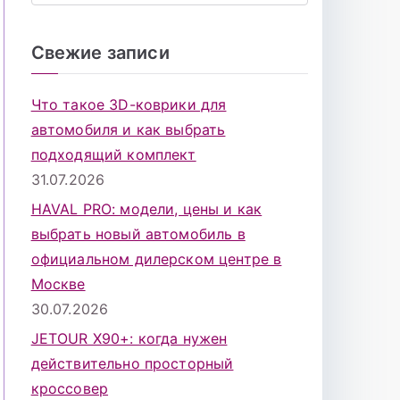
о
и
Свежие записи
с
к
Что такое 3D-коврики для
д
автомобиля и как выбрать
л
подходящий комплект
я
31.07.2026
:
HAVAL PRO: модели, цены и как
выбрать новый автомобиль в
официальном дилерском центре в
Москве
30.07.2026
JETOUR X90+: когда нужен
действительно просторный
кроссовер