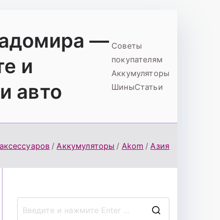
ладомира —
Советы
те и
покупателям
Аккумуляторы
и авто
Шины
Статьи
 аксессуаров
Аккумуляторы
Akom
Азия
П