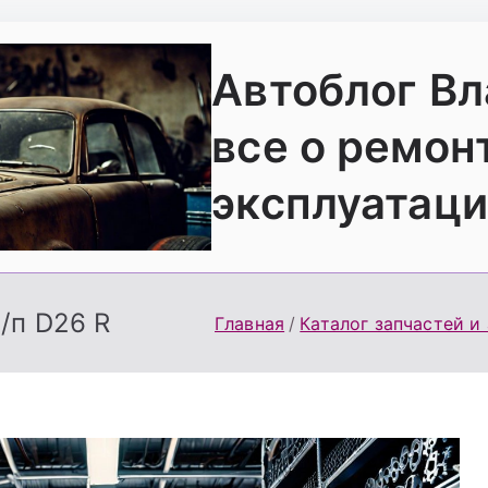
Автоблог В
все о ремон
эксплуатаци
/п D26 R
Главная
Каталог запчастей и