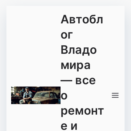
Перейти
Автобл
к
содержимому
ог
Владо
мира
— все
о
ремонт
е и