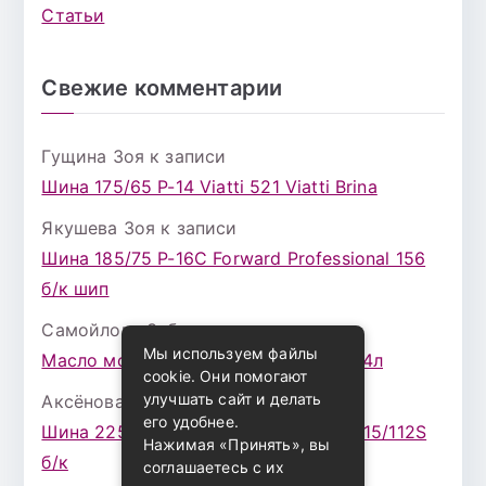
Статьи
Свежие комментарии
Гущина Зоя
к записи
Шина 175/65 Р-14 Viatti 521 Viatti Brina
Якушева Зоя
к записи
Шина 185/75 Р-16С Forward Professional 156
б/к шип
Самойлова Забава
к записи
Мы используем файлы
Масло моторное ZIC X7 (A+) 10W30 4л
cookie. Они помогают
улучшать сайт и делать
Аксёнова Адель
к записи
его удобнее.
Шина 225/75 Р-16 Nokian Rotiva HT 115/112S
Нажимая «Принять», вы
б/к
соглашаетесь с их