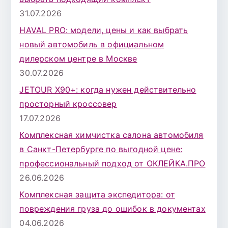
л
31.07.2026
я
HAVAL PRO: модели, цены и как выбрать
:
новый автомобиль в официальном
дилерском центре в Москве
30.07.2026
JETOUR X90+: когда нужен действительно
просторный кроссовер
17.07.2026
Комплексная химчистка салона автомобиля
в Санкт-Петербурге по выгодной цене:
профессиональный подход от ОКЛЕЙКА.ПРО
26.06.2026
Комплексная защита экспедитора: от
повреждения груза до ошибок в документах
04.06.2026