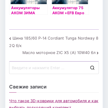
Аккумуляторы
Аккумулятор 75
АКОМ ЗИМА
АКОМ +EFB Евро
Навигация
Шина 185/60 Р-14 Cordiant Tunga Nordway 8
2Q б/к
по
Масло моторное ZIC X5 (A) 10W40 6л
записям
П
о
и
Свежие записи
с
к
Что такое 3D-коврики для автомобиля и как
д
выбрать подходящий комплект