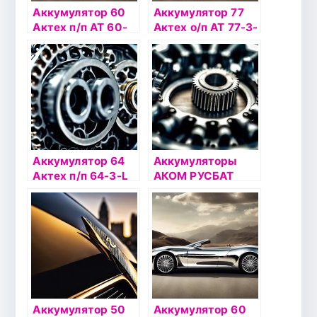
Аккумулятор 60
Аккумулятор 77
Актех п/п AT 60-
Актех о/п АТ 77-3-
3-L
R
Аккумулятор 64
Аккумуляторы
Актех п/п 64-3-L
АКОМ РУСБАТ
Аккумулятор 50
Аккумулятор 60