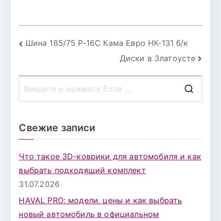
12201 о.п.(- +)
Навигация
Шина 185/75 Р-16С Кама Евро НК-131 б/к
Диски в Златоусте
по
записям
П
о
и
Свежие записи
с
к
Что такое 3D-коврики для автомобиля и как
д
выбрать подходящий комплект
л
31.07.2026
я
HAVAL PRO: модели, цены и как выбрать
:
новый автомобиль в официальном