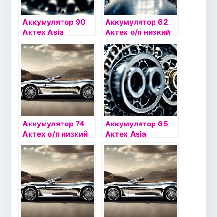
Аккумулятор 90
Аккумулятор 62
Актех Asia
Актех о/п низкий
Стандарт п/п
AT 62-3-R
ATSTA 90-3-L
Аккумулятор 74
Аккумулятор 65
Актех о/п низкий
Актех Asia
AT 74-3-R
Стандарт п/п
ATSTA 65-3-L