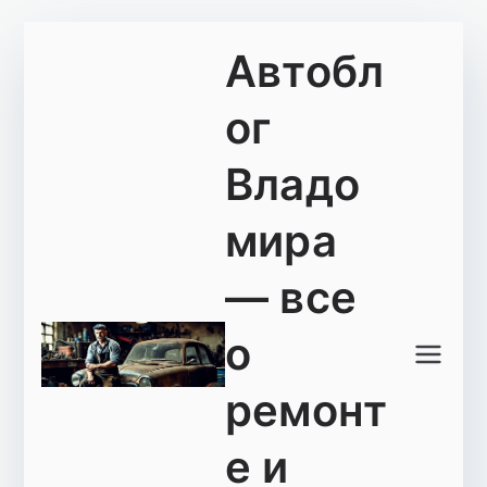
Перейти
Автобл
к
содержимому
ог
Владо
мира
— все
о
ремонт
е и