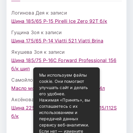
Логинова Дея
к записи
Шина 185/65 Р-15 Pirelli Ice Zero 92T б/к
Гущина Зоя
к записи
Шина 175/65 Р-14 Viatti 521 Viatti Brina
Якушева Зоя
к записи
Шина 185/75 Р-16С Forward Professional 156
б/к шип
Мы используем файлы
Самойлова Забава
к записи
cookie. Они помогают
улучшать сайт и делать
Масло моторное ZIC X7 (A+) 10W30 4л
его удобнее.
Аксёнова Адель
к записи
Нажимая «Принять», вы
соглашаетесь с их
Шина 225/75 Р-16 Nokian Rotiva HT 115/112S
использованием и
б/к
передачей данных
сервису веб-аналитики.
Если нет — измените