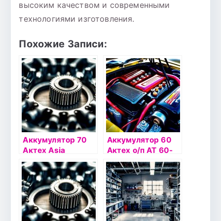
высоким качеством и современными
технологиями изготовления.
Похожие Записи:
Аккумулятор 70
Аккумулятор 60
Актех Asia
Актех о/п AT 60-
Стандарт п/п
3-R
ATSTA 70-3-L