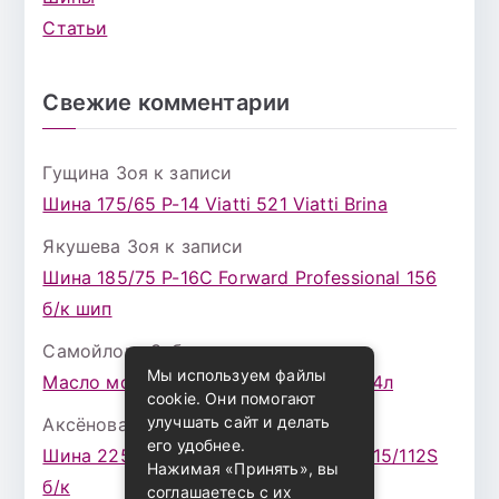
Статьи
Свежие комментарии
Гущина Зоя
к записи
Шина 175/65 Р-14 Viatti 521 Viatti Brina
Якушева Зоя
к записи
Шина 185/75 Р-16С Forward Professional 156
б/к шип
Самойлова Забава
к записи
Мы используем файлы
Масло моторное ZIC X7 (A+) 10W30 4л
cookie. Они помогают
улучшать сайт и делать
Аксёнова Адель
к записи
его удобнее.
Шина 225/75 Р-16 Nokian Rotiva HT 115/112S
Нажимая «Принять», вы
б/к
соглашаетесь с их