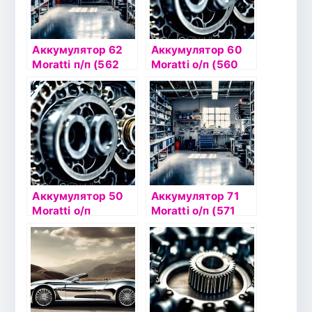
Аккумулятор 62
Аккумулятор 60
Moratti п/п (562
Moratti о/п (560
065 061)
059 060)
Аккумулятор 50
Аккумулятор 71
Moratti о/п
Moratti о/п (571
uni.клеммы выс.
013 068)
550 023/084 033