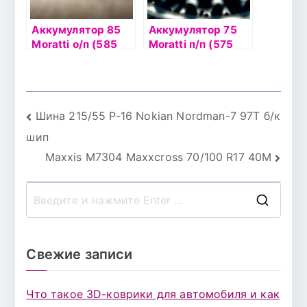
Аккумулятор 85
Аккумулятор 75
Moratti о/п (585
Moratti п/п (575
014 083)
014 075)
Навигация
Шина 215/55 Р-16 Nokian Nordman-7 97T б/к
шип
по
Maxxis M7304 Maxxcross 70/100 R17 40M
записям
П
о
и
Свежие записи
с
к
Что такое 3D-коврики для автомобиля и как
д