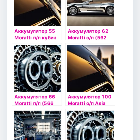
Аккумулятор 55
Аккумулятор 62
Moratti п/п кубик
Moratti о/п (562
(5 550 064 055)
059 061)
Аккумулятор 66
Аккумулятор 100
Moratti п/п (566
Moratti о/п Asia
018 062)
(600 018 085)