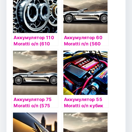
Аккумулятор 110
Аккумулятор 60
Moratti о/п (610
Moratti п/п (560
044 100)
065 060)
Аккумулятор 75
Аккумулятор 55
Moratti о/п (575
Moratti о/п кубик
013 075)
(5 550 060 055)