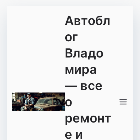
Перейти
Автобл
к
содержимому
ог
Владо
мира
— все
о
ремонт
е и