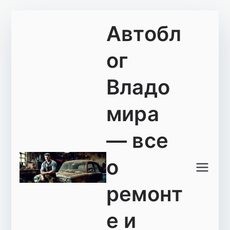
Перейти
Автобл
к
содержимому
ог
Владо
мира
— все
о
ремонт
е и