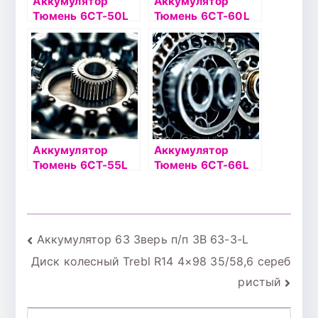
Аккумулятор
Аккумулятор
Тюмень 6СТ-50L
Тюмень 6СТ-60L
Asia п/п
STANDARD
Аккумулятор
Аккумулятор
Тюмень 6СТ-55L
Тюмень 6СТ-66L
STANDARD п/п
STANDARD
Навигация
Аккумулятор 63 Зверь п/п 3В 63-3-L
Диск колесный Trebl R14 4×98 35/58,6 сереб
по
ристый
записям