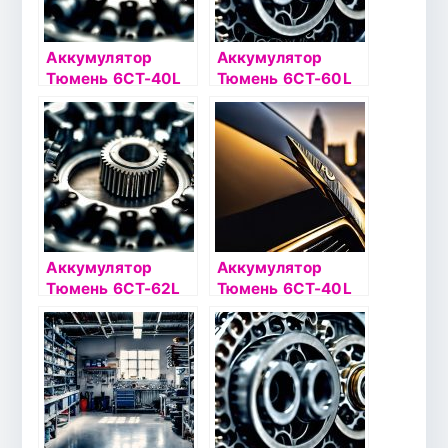
Аккумулятор
Аккумулятор
Тюмень 6СТ-40L
Тюмень 6СТ-60L
Asia о/п
Сибирь
Аккумулятор
Аккумулятор
Тюмень 6СТ-62L
Тюмень 6СТ-40L
STANDARD о/п
Asia п/п