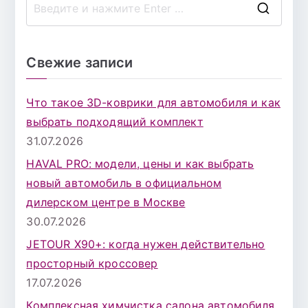
П
о
и
Свежие записи
с
к
Что такое 3D-коврики для автомобиля и как
д
выбрать подходящий комплект
л
31.07.2026
я
HAVAL PRO: модели, цены и как выбрать
:
новый автомобиль в официальном
дилерском центре в Москве
30.07.2026
JETOUR X90+: когда нужен действительно
просторный кроссовер
17.07.2026
Комплексная химчистка салона автомобиля