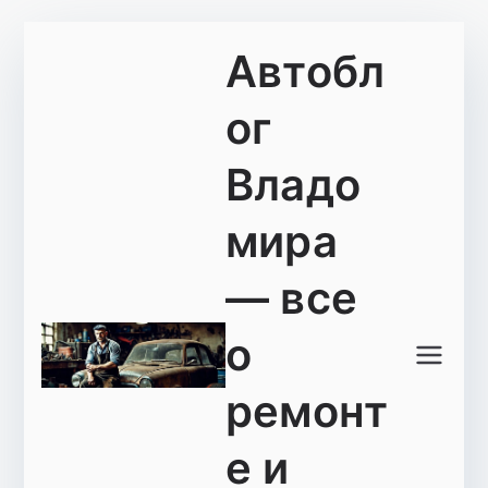
Перейти
Автобл
к
содержимому
ог
Владо
мира
— все
о
ремонт
е и