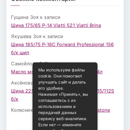
Гущина Зоя
к записи
Шина 175/65 Р-14 Viatti 521 Viatti Brina
Якушева Зоя
к записи
Шина 185/75 Р-16С Forward Professional 156
б/к шип
Самойлова Забава
к записи
Мы используем файлы
Масло моторное ZIC X7 (A+) 10W30 4л
cookie. Они помогают
улучшать сайт и делать
Аксёнова Адель
к записи
его удобнее.
Шина 225/75 Р-16 Nokian Rotiva HT 115/112S
Нажимая «Принять», вы
б/к
соглашаетесь с их
использованием и
Колесникова Аурика
к записи
Bridgestone
передачей данных
сервису веб-аналитики.
Если нет — измените