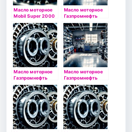
Масло моторное
Масло моторное
Mobil Super 2000
Газпромнефть
10W40 4л
Premium L 5W40
полусинтетическо
4л
е
Масло моторное
Масло моторное
Газпромнефть
Газпромнефть
Super 5W40 1л
Premium L 5W30
4л