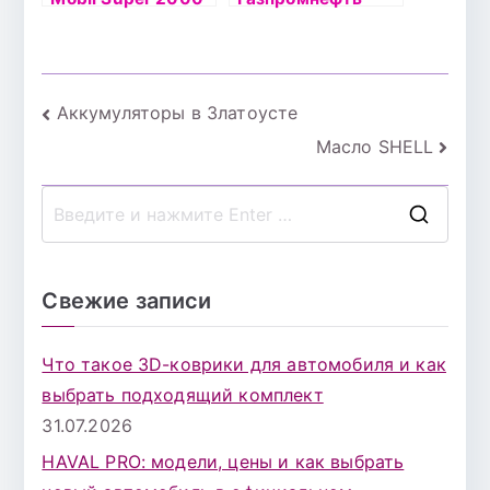
10W40 1л
Premium L 10W40
полусинтетическо
4л
е
Навигация
Аккумуляторы в Златоусте
Масло SHELL
по
записям
П
о
и
Свежие записи
с
к
Что такое 3D-коврики для автомобиля и как
д
выбрать подходящий комплект
л
31.07.2026
я
HAVAL PRO: модели, цены и как выбрать
: