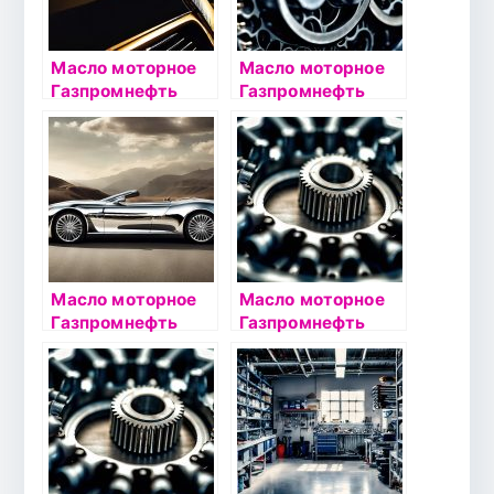
Масло моторное
Масло моторное
Газпромнефть
Газпромнефть
Standart 10W40 1л
Super 10W40 1л
Масло моторное
Масло моторное
Газпромнефть
Газпромнефть
Premium C3 5W30
Premium GF-5
1л
5W30 1л