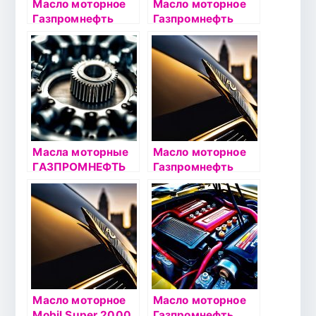
Масло моторное
Масло моторное
Газпромнефть
Газпромнефть
Premium C3 5W40
Super 5W40 4л
1л
Масла моторные
Масло моторное
ГАЗПРОМНЕФТЬ
Газпромнефть
Standart 10W40
5л
Масло моторное
Масло моторное
Mobil Super 2000
Газпромнефть