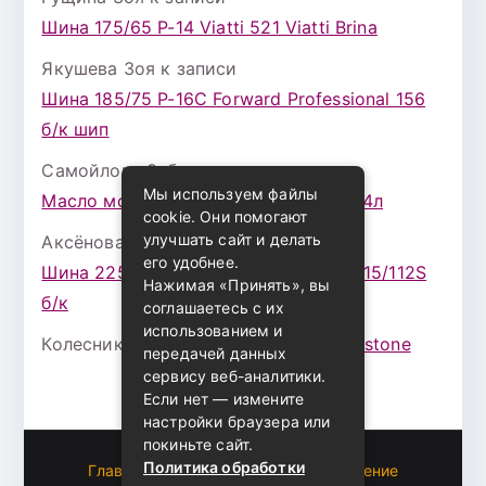
Шина 175/65 Р-14 Viatti 521 Viatti Brina
Якушева Зоя
к записи
Шина 185/75 Р-16С Forward Professional 156
б/к шип
Самойлова Забава
к записи
Мы используем файлы
Масло моторное ZIC X7 (A+) 10W30 4л
cookie. Они помогают
улучшать сайт и делать
Аксёнова Адель
к записи
его удобнее.
Шина 225/75 Р-16 Nokian Rotiva HT 115/112S
Нажимая «Принять», вы
б/к
соглашаетесь с их
использованием и
Колесникова Аурика
к записи
Bridgestone
передачей данных
сервису веб-аналитики.
Если нет — измените
настройки браузера или
покиньте сайт.
Политика обработки
Главная
Пользовательское соглашение