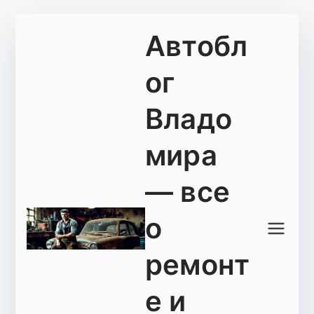
Перейти
Автобл
к
содержимому
ог
Владо
мира
— все
о
ремонт
е и