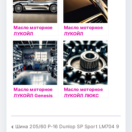
Масло моторное
Масло моторное
ЛУКОЙЛ
ЛУКОЙЛ
СТАНДАРТ 10W40
АВАНГАРД
4л
УЛЬТРА 10W40 5л
полусинтетическо
е
Масло моторное
Масло моторное
ЛУКОЙЛ Genesis
ЛУКОЙЛ ЛЮКС
ADVANCED/UNIVER
5W30 1л
SAL 10W40 4л
синтетическое
Навигация
Шина 205/60 Р-16 Dunlop SP Sport LM704 9