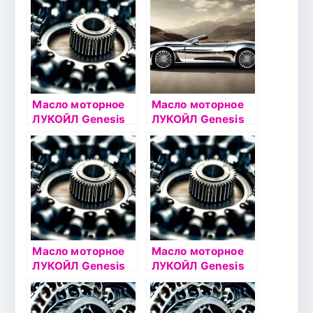
4л
синтетическое
Масло моторное
Масло моторное
ЛУКОЙЛ Genesis
ЛУКОЙЛ Genesis
GLIDETECH 5W30
POLARTECH 0W40
1л
1л
Масло моторное
Масло моторное
ЛУКОЙЛ Genesis
ЛУКОЙЛ Genesis
ARMORTECH
ARMORTECH VN
5W30 4л
5W30 1л