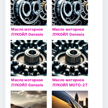
Масло моторное
Масло моторное
ЛУКОЙЛ Genesis
ЛУКОЙЛ Genesis
ADVANCED/UNIVER
ADVANCED 10W40
SAL 5W40 4л
1л
Масло моторное
Масло моторное
ЛУКОЙЛ Genesis
ЛУКОЙЛ МОТО-2Т
ARMORTECH VN
МГД-14М 4л
5W30 4л