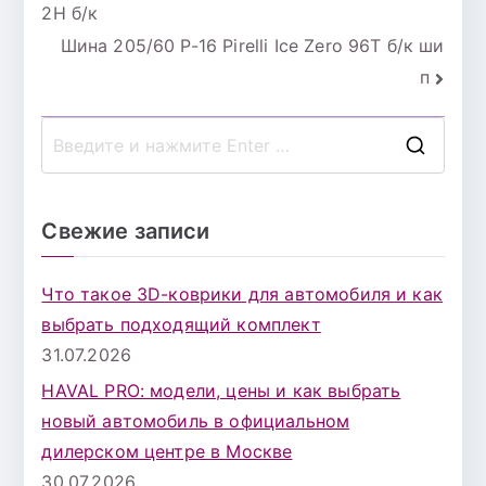
2H б/к
по
Шина 205/60 Р-16 Pirelli Ice Zero 96T б/к ши
записям
п
П
о
и
Свежие записи
с
к
Что такое 3D-коврики для автомобиля и как
д
выбрать подходящий комплект
л
31.07.2026
я
HAVAL PRO: модели, цены и как выбрать
:
новый автомобиль в официальном
дилерском центре в Москве
30.07.2026