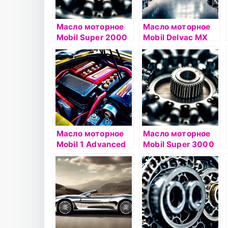
Масло моторное
Масло моторное
Mobil Super 2000
Mobil Delvac MX
10W40 4л
Extra 10W40 20л
полусинтетическо
е
Масло моторное
Масло моторное
Mobil 1 Advanced
Mobil Super 3000
FS X1 5W-50 1л
X1 Diesel 5W40 4л
синтетическое