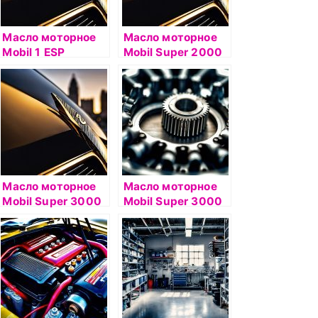
Масло моторное
Масло моторное
Mobil 1 ESP
Mobil Super 2000
Formula 5W30 1л
10W40 1л
полусинтетическо
е
Масло моторное
Масло моторное
Mobil Super 3000
Mobil Super 3000
X1F-FE 5W30 4л
XE 5W30 1л