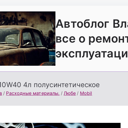
Автоблог В
все о ремон
эксплуатаци
 10W40 4л полусинтетическое
в
Расходные материалы.
Любе
Mobil