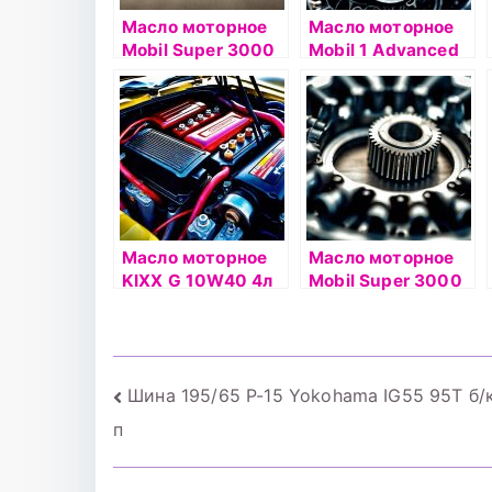
Масло моторное
Масло моторное
Mobil Super 3000
Mobil 1 Advanced
X1 Diesel 5W40 1л
0W40
синтетическое
4л.синтетическое
Масло моторное
Масло моторное
KIXX G 10W40 4л
Mobil Super 3000
полусинтетическо
XE 5W30 4л
е
Навигация
Шина 195/65 Р-15 Yokohama IG55 95Т б/
п
по
записям