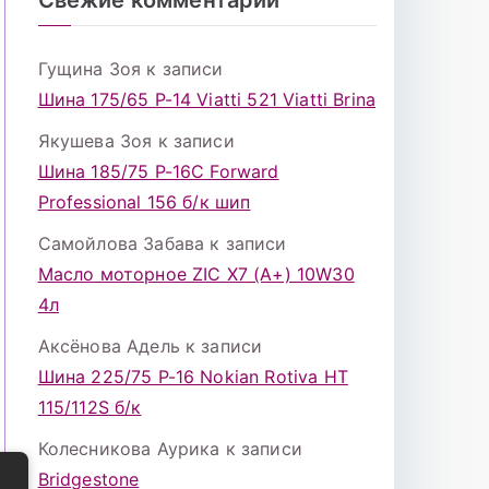
Гущина Зоя
к записи
Шина 175/65 Р-14 Viatti 521 Viatti Brina
Якушева Зоя
к записи
Шина 185/75 Р-16С Forward
Professional 156 б/к шип
Самойлова Забава
к записи
Масло моторное ZIC X7 (A+) 10W30
4л
Аксёнова Адель
к записи
Шина 225/75 Р-16 Nokian Rotiva HT
115/112S б/к
Колесникова Аурика
к записи
Bridgestone