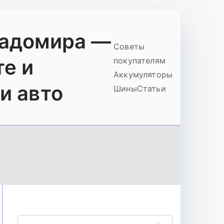
ладомира —
Советы
те и
покупателям
Аккумуляторы
и авто
Шины
Статьи