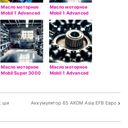
Масло моторное
Масло моторное
Mobil 1 Advanced
Mobil 1 Advanced
5W50 1л
5W50 4л
синтетическое
синтетическое
Масло моторное
Масло моторное
Mobil Super 3000
Mobil 1 Advanced
X1F-FE 5W30 1л
FS X1 5W-50 4л
к ши
Аккумулятор 65 АКОМ Asia EFB Евро