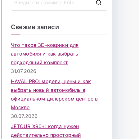
П
о
и
Свежие записи
с
к
Что такое 3D-коврики для
д
автомобиля и как выбрать
л
подходящий комплект
я
31.07.2026
:
HAVAL PRO: модели, цены и как
выбрать новый автомобиль в
официальном дилерском центре в
Москве
30.07.2026
JETOUR X90+: когда нужен
действительно просторный