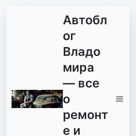
Перейти
Автобл
к
содержимому
ог
Владо
мира
— все
о
ремонт
е и