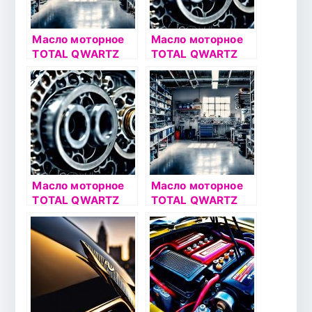
Масло моторное
Масло моторное
TOTAL QWARTZ
TOTAL QWARTZ
INEO MC3 5W30
INEO L LIFE 5W30
4л
1л & Масло
моторное TOTAL
QWARTZ INEO L
LIFE 5W30 1л
Масло моторное
Масло моторное
TOTAL QWARTZ
TOTAL QWARTZ
INEO MC3 5W30
INEO ECS 5W30 4л
1л