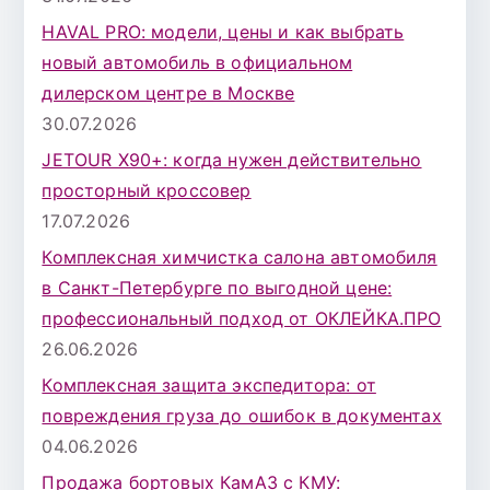
я
HAVAL PRO: модели, цены и как выбрать
:
новый автомобиль в официальном
дилерском центре в Москве
30.07.2026
JETOUR X90+: когда нужен действительно
просторный кроссовер
17.07.2026
Комплексная химчистка салона автомобиля
в Санкт-Петербурге по выгодной цене:
профессиональный подход от ОКЛЕЙКА.ПРО
26.06.2026
Комплексная защита экспедитора: от
повреждения груза до ошибок в документах
04.06.2026
Продажа бортовых КамАЗ с КМУ: