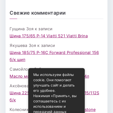
Свежие комментарии
Гущина Зоя
к записи
Шина 175/65 Р-14 Viatti 521 Viatti Brina
Якушева Зоя
к записи
Шина 185/75 Р-16С Forward Professional 156
б/к шип
Самойлова Забава
к записи
Мы используем файлы
Масло моторное ZIC X7 (A+) 10W30 4л
cookie. Они помогают
улучшать сайт и делать
Аксёнова Адель
к записи
его удобнее.
Шина 225/75 Р-16 Nokian Rotiva HT 115/112S
Нажимая «Принять», вы
б/к
соглашаетесь с их
использованием и
Колесникова Аурика
к записи
Bridgestone
передачей данных