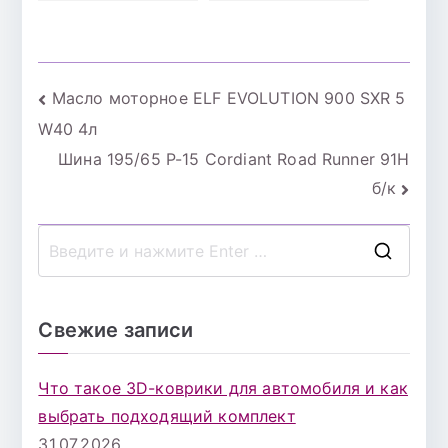
7000 10W40 1л
Навигация
Масло моторное ELF EVOLUTION 900 SXR 5
W40 4л
по
Шина 195/65 Р-15 Cordiant Road Runner 91H
записям
б/к
П
о
и
Свежие записи
с
к
Что такое 3D-коврики для автомобиля и как
д
выбрать подходящий комплект
л
31.07.2026