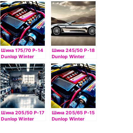
Ice02 103T б/к
Ice02 95T б/к шип
шип
Шина 175/70 Р-14
Шина 245/50 Р-18
Dunlop Winter
Dunlop Winter
Ice02 84Tб/к шип
Ice02 104 б/к шип
Шина 205/50 Р-17
Шина 205/65 Р-15
Dunlop Winter
Dunlop Winter
Ice02 93T б/к шип
Ice02 94T б/к шип