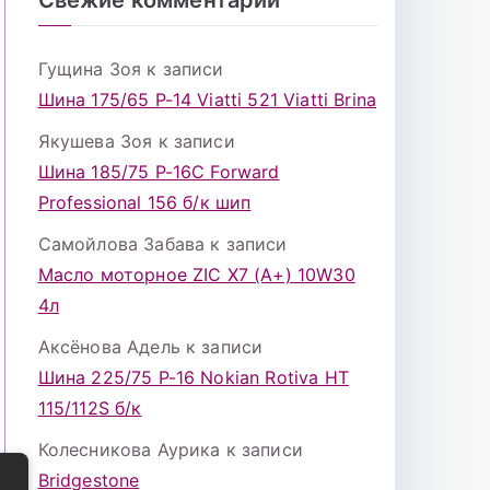
Гущина Зоя
к записи
Шина 175/65 Р-14 Viatti 521 Viatti Brina
Якушева Зоя
к записи
Шина 185/75 Р-16С Forward
Professional 156 б/к шип
Самойлова Забава
к записи
Масло моторное ZIC X7 (A+) 10W30
4л
Аксёнова Адель
к записи
Шина 225/75 Р-16 Nokian Rotiva HT
115/112S б/к
Колесникова Аурика
к записи
Bridgestone