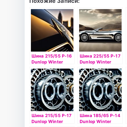
Похожие Записи:
Шина 215/55 Р-16
Шина 225/55 Р-17
Dunlop Winter
Dunlop Winter
Ice02 97T б/к шип
Ice02 100T б/к
шип
Шина 215/55 Р-17
Шина 185/65 Р-14
Dunlop Winter
Dunlop Winter