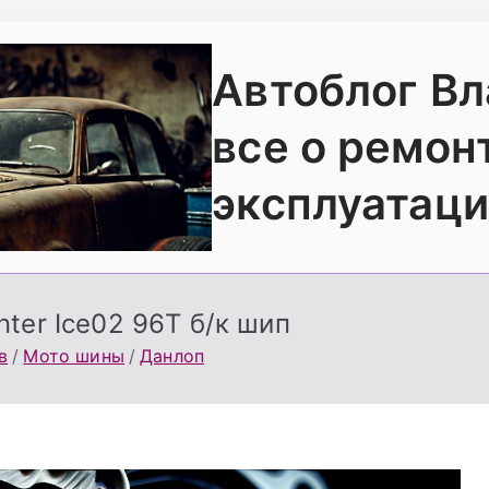
Автоблог В
все о ремон
эксплуатаци
ter Ice02 96T б/к шип
в
Мото шины
Данлоп