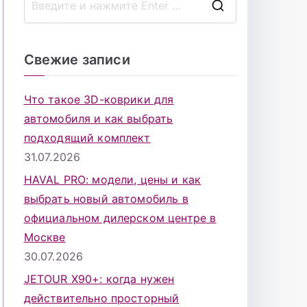
П
о
и
Свежие записи
с
к
Что такое 3D-коврики для
д
автомобиля и как выбрать
л
подходящий комплект
я
31.07.2026
:
HAVAL PRO: модели, цены и как
выбрать новый автомобиль в
официальном дилерском центре в
Москве
30.07.2026
JETOUR X90+: когда нужен
действительно просторный