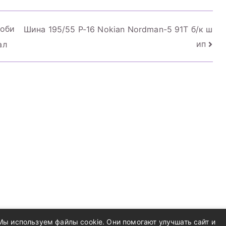
моби
Шина 195/55 Р-16 Nokian Nordman-5 91T б/к ш
ип
ал
Мы используем файлы cookie. Они помогают улучшать сайт и