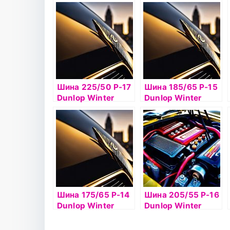
Ice02 98Tб/к шип
Ice02 90T б/к шип
Шина 225/50 Р-17
Шина 185/65 Р-15
Dunlop Winter
Dunlop Winter
Ice02 98T б/к шип
Ice02 92T б/к шип
Шина 175/65 Р-14
Шина 205/55 Р-16
Dunlop Winter
Dunlop Winter
Ice02 82T б/к шип
Ice02 94T б/к шип