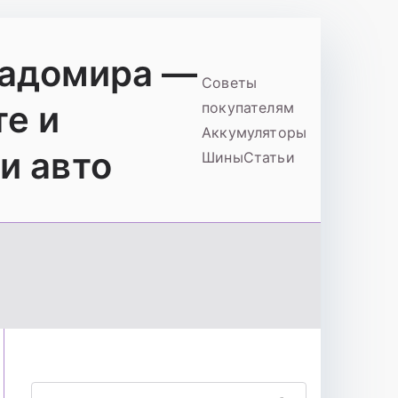
ладомира —
Советы
те и
покупателям
Аккумуляторы
и авто
Шины
Статьи