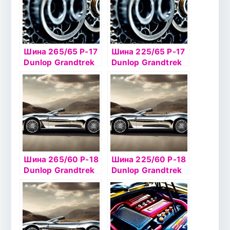
Шина 265/65 Р-17
Шина 225/65 Р-17
Dunlop Grandtrek
Dunlop Grandtrek
Ice02 116T шип
PT2 101H б/к
Шина 265/60 Р-18
Шина 225/60 Р-18
Dunlop Grandtrek
Dunlop Grandtrek
Ice02 114T шип
Ice 02 104Т шип