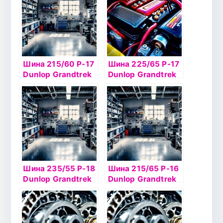
Шина 215/60 Р-17
Шина 225/65 Р-17
Dunlop Grandtrek
Dunlop Grandtrek
Ice02 100Tб/к шип
PT3 102V б/к
Шина 235/55 Р-18
Шина 215/65 Р-16
Dunlop Grandtrek
Dunlop Grandtrek
SJ6 99Q TL M+S
Ice02 102Т шип