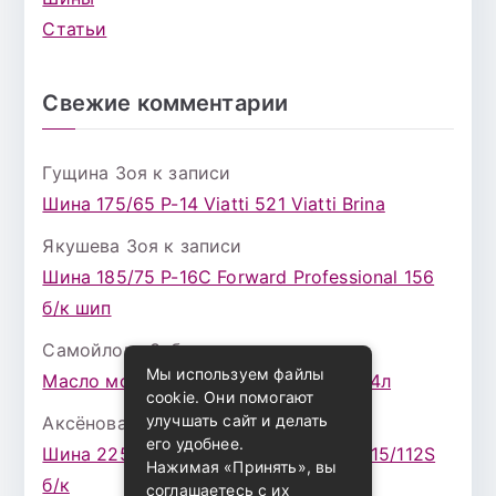
Статьи
Свежие комментарии
Гущина Зоя
к записи
Шина 175/65 Р-14 Viatti 521 Viatti Brina
Якушева Зоя
к записи
Шина 185/75 Р-16С Forward Professional 156
б/к шип
Самойлова Забава
к записи
Мы используем файлы
Масло моторное ZIC X7 (A+) 10W30 4л
cookie. Они помогают
улучшать сайт и делать
Аксёнова Адель
к записи
его удобнее.
Шина 225/75 Р-16 Nokian Rotiva HT 115/112S
Нажимая «Принять», вы
б/к
соглашаетесь с их