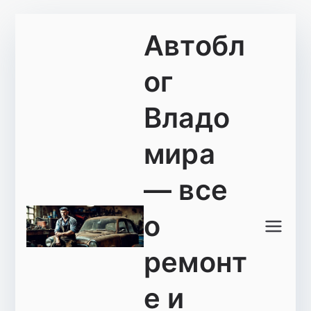
Перейти
Автобл
к
содержимому
ог
Владо
мира
— все
о
ремонт
е и