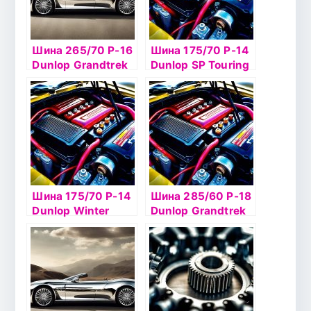
Шина 265/70 Р-16
Шина 175/70 Р-14
Dunlop Grandtrek
Dunlop SP Touring
SJ6
T1 84T б/к
Шина 175/70 Р-14
Шина 285/60 Р-18
Dunlop Winter
Dunlop Grandtrek
Ice02 84Tб/к шип
Ice02 116T шип