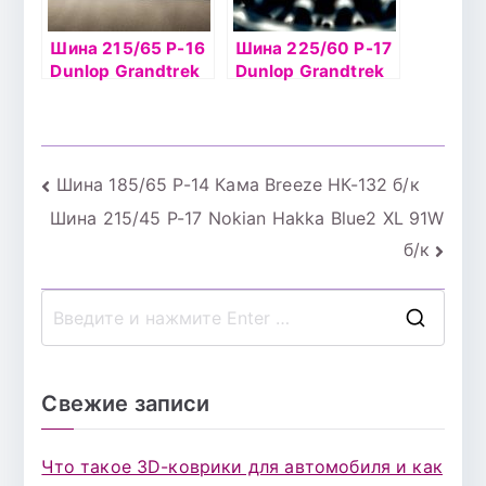
Шина 215/65 Р-16
Шина 225/60 Р-17
Dunlop Grandtrek
Dunlop Grandtrek
RT3 98H б/к
Ice 02 103Т шип
Навигация
Шина 185/65 Р-14 Кама Breeze НК-132 б/к
Шина 215/45 Р-17 Nokian Hakka Blue2 XL 91W
по
б/к
записям
П
о
и
Свежие записи
с
к
Что такое 3D-коврики для автомобиля и как
д