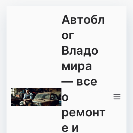
Перейти
Автобл
к
содержимому
ог
Владо
мира
— все
о
ремонт
е и