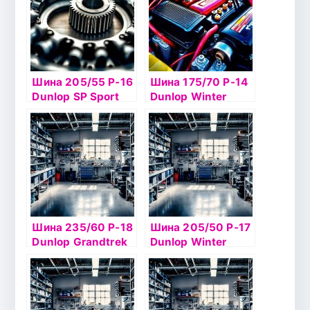
Шина 205/55 Р-16
Шина 175/70 Р-14
Dunlop SP Sport
Dunlop Winter
LM704 91V б/к
Ice02 84Tб/к шип
Шина 235/60 Р-18
Шина 205/50 Р-17
Dunlop Grandtrek
Dunlop Winter
Ice 02 107Т шип
Ice02 93T б/к шип