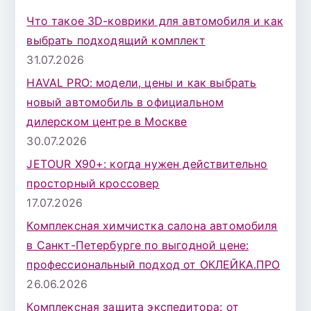
к
Что такое 3D-коврики для автомобиля и как
д
выбрать подходящий комплект
л
31.07.2026
я
HAVAL PRO: модели, цены и как выбрать
:
новый автомобиль в официальном
дилерском центре в Москве
30.07.2026
JETOUR X90+: когда нужен действительно
просторный кроссовер
17.07.2026
Комплексная химчистка салона автомобиля
в Санкт-Петербурге по выгодной цене:
профессиональный подход от ОКЛЕЙКА.ПРО
26.06.2026
Комплексная защита экспедитора: от