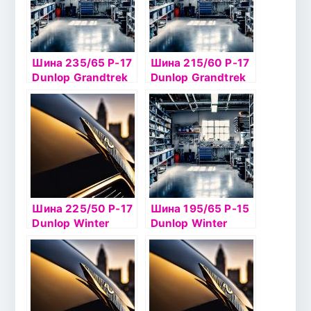
Шина 235/65 Р-17
Шина 215/60 Р-17
Dunlop Grandtrek
Dunlop Grandtrek
Ice 02 108Т шип
Ice02 100Tб/к шип
Шина 225/50 Р-17
Шина 195/65 Р-15
Dunlop Winter
Dunlop Winter
Ice02 98T б/к шип
Ice02 95T б/к шип