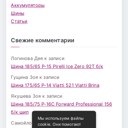
Аккумуляторы
Шины
Статьи
Свежие комментарии
Логинова Дея
к записи
Шина 185/65 Р-15 Pirelli Ice Zero 92T б/к
Гущина Зоя
к записи
Шина 175/65 Р-14 Viatti 521 Viatti Brina
Якушева Зоя
к записи
Шина 185/75 Р-16С Forward Professional 156
б/к шип
Мы используем файлы
Самойлова Забава
к записи
cookie. Они помогают