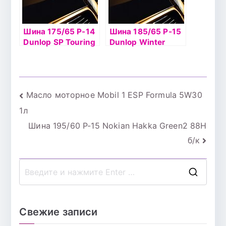
Шина 175/65 Р-14
Шина 185/65 Р-15
Dunlop SP Touring
Dunlop Winter
T1 82T б/к
Ice02 92T б/к шип
Навигация
Масло моторное Mobil 1 ESP Formula 5W30
1л
по
Шина 195/60 Р-15 Nokian Hakka Green2 88H
записям
б/к
П
о
и
Свежие записи
с