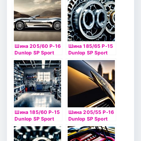
Шина 205/60 Р-16
Шина 185/65 Р-15
Dunlop SP Sport
Dunlop SP Sport
LM704 92H б/к
LM704 88H б/к
Шина 185/60 Р-15
Шина 205/55 Р-16
Dunlop SP Sport
Dunlop SP Sport
LM704 84H
LM703 91V б/к