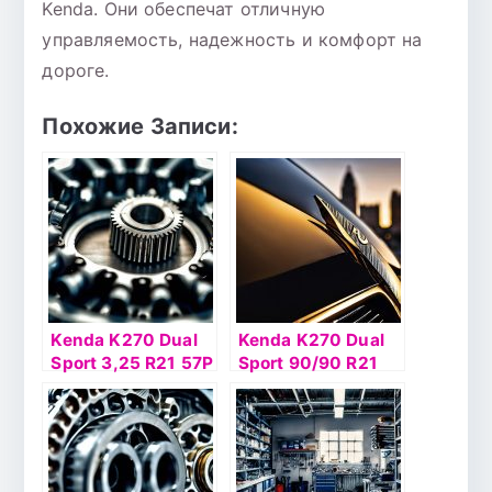
Kenda. Они обеспечат отличную
управляемость, надежность и комфорт на
дороге.
Похожие Записи:
Kenda K270 Dual
Kenda K270 Dual
Sport 3,25 R21 57P
Sport 90/90 R21
TT Front
54P