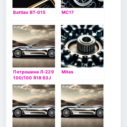
Battlax BT-015
MC17
Петрошина Л-229
Mitas
100/100 R18 63J