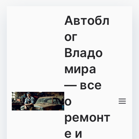
Перейти
Автобл
к
содержимому
ог
Владо
мира
— все
о
ремонт
е и