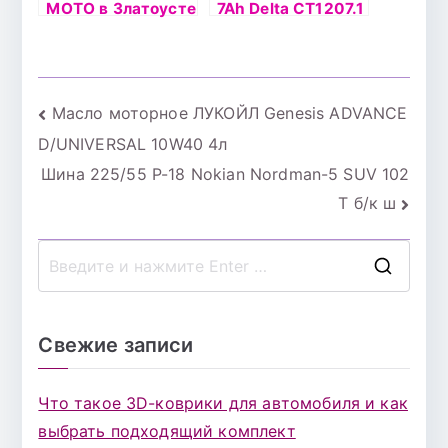
МОТО в Златоусте
7Ah Delta CT1207.1
о.п.(- +)
Навигация
Масло моторное ЛУКОЙЛ Genesis ADVANCE
D/UNIVERSAL 10W40 4л
по
Шина 225/55 Р-18 Nokian Nordman-5 SUV 102
записям
T б/к ш
П
о
и
Свежие записи
с
к
Что такое 3D-коврики для автомобиля и как
д
выбрать подходящий комплект
л