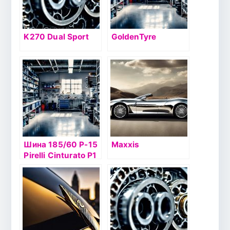
K270 Dual Sport
GoldenTyre
Шина 185/60 Р-15
Maxxis
Pirelli Cinturato P1
Verde 84Т б/к