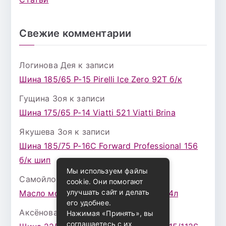
Свежие комментарии
Логинова Дея
к записи
Шина 185/65 Р-15 Pirelli Ice Zero 92T б/к
Гущина Зоя
к записи
Шина 175/65 Р-14 Viatti 521 Viatti Brina
Якушева Зоя
к записи
Шина 185/75 Р-16С Forward Professional 156
б/к шип
Мы используем файлы
Самойлова Забава
к записи
cookie. Они помогают
улучшать сайт и делать
Масло моторное ZIC X7 (A+) 10W30 4л
его удобнее.
Аксёнова Адель
к записи
Нажимая «Принять», вы
соглашаетесь с их