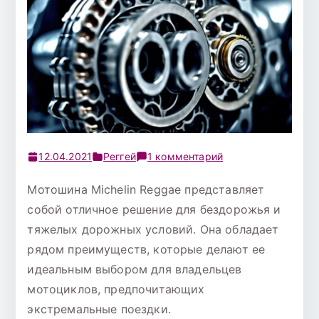
к
12.04.2021
Реггей
1 комментарий
записи
Мотошина Michelin Reggae представляет
Michelin
собой отличное решение для бездорожья и
Reggae
130/90
тяжелых дорожных условий. Она обладает
R10
рядом преимуществ, которые делают ее
61J
идеальным выбором для владельцев
TL
мотоциклов, предпочитающих
экстремальные поездки.