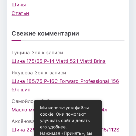
Шины
Статьи
Свежие комментарии
Гущина Зоя
к записи
Шина 175/65 Р-14 Viatti 521 Viatti Brina
Якушева Зоя
к записи
Шина 185/75 Р-16С Forward Professional 156
б/к шип
Самойлова Забава
к записи
Мы используем файлы
Масло моторное ZIC X7 (A+) 10W30 4л
cookie. Они помогают
улучшать сайт и делать
Аксёнова Адель
к записи
его удобнее.
Шина 225/75 Р-16 Nokian Rotiva HT 115/112S
Нажимая «Принять», вы