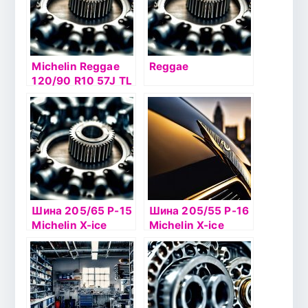
Michelin Reggae
Reggae
120/90 R10 57J TL
TL Rear
Шина 205/65 Р-15
Шина 205/55 Р-16
Michelin X-ice
Michelin X-ice
North 3 99Т б/к
North 2 94Т б/к
шип