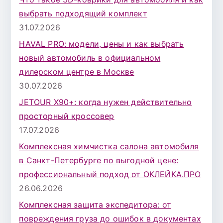
д
выбрать подходящий комплект
л
31.07.2026
я
HAVAL PRO: модели, цены и как выбрать
:
новый автомобиль в официальном
дилерском центре в Москве
30.07.2026
JETOUR X90+: когда нужен действительно
просторный кроссовер
17.07.2026
Комплексная химчистка салона автомобиля
в Санкт-Петербурге по выгодной цене:
профессиональный подход от ОКЛЕЙКА.ПРО
26.06.2026
Комплексная защита экспедитора: от
повреждения груза до ошибок в документах