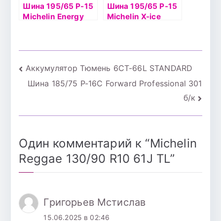
Шина 195/65 Р-15
Шина 195/65 Р-15
Michelin Energy
Michelin X-ice
ХМ2 б/к 91Н
North 3 95Т TL
Навигация
Аккумулятор Тюмень 6СТ-66L STANDARD
Шина 185/75 Р-16С Forward Professional 301
по
б/к
записям
Один комментарий к “
Michelin
Reggae 130/90 R10 61J TL
”
Григорьев Мстислав
15.06.2025 в 02:46