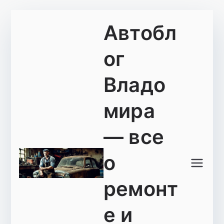
Перейти
Автобл
к
содержимому
ог
Владо
мира
— все
о
ремонт
е и