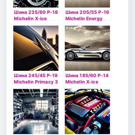
Шина 235/60 Р-18
Шина 205/55 Р-16
Michelin X-ice
Michelin Energy
North 2 107T шип
E3А 91H б/к
Шина 245/45 Р-19
Шина 185/60 Р-14
Michelin Primacy 3
Michelin X-ice
North 3 б/к шип