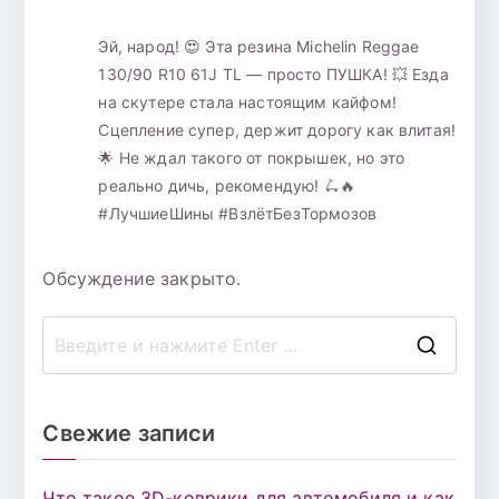
Эй, народ! 😍 Эта резина Michelin Reggae
130/90 R10 61J TL — просто ПУШКА! 💥 Езда
на скутере стала настоящим кайфом!
Сцепление супер, держит дорогу как влитая!
🌟 Не ждал такого от покрышек, но это
реально дичь, рекомендую! 🛴🔥
#ЛучшиеШины #ВзлётБезТормозов
Обсуждение закрыто.
П
о
и
Свежие записи
с
к
Что такое 3D-коврики для автомобиля и как