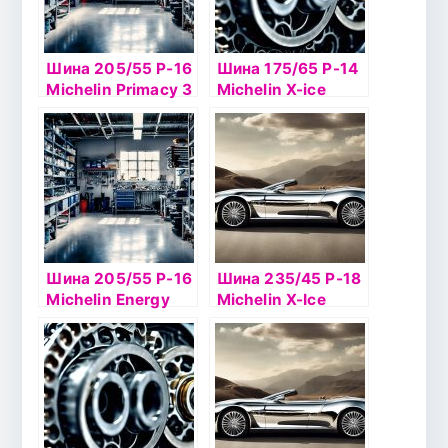
Шина 205/55 Р-16
Шина 175/65 Р-14
Michelin Primacy 3
Michelin X-ice
GRNX 91V б/к
North 2 86Т б/к
шип
Шина 205/55 Р-16
Шина 235/45 Р-18
Michelin Energy
Michelin X-Ice
XM2 91V б/к
North 4 98T шип