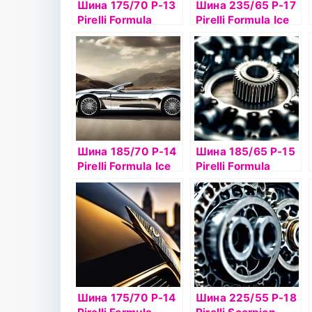
Шина 175/70 Р-13
Шина 235/65 Р-17
Pirelli Formula
Pirelli Formula Ice
Energy 82T б/к
108T б/к шип
Шина 185/70 Р-14
Шина 185/65 Р-15
Pirelli Formula Ice
Pirelli Formula
88T б/к шип
Energy 88T б/к
Шина 175/70 Р-14
Шина 225/55 Р-18