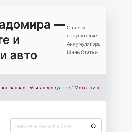
ладомира —
Советы
те и
покупателям
Аккумуляторы
и авто
Шины
Статьи
лог запчастей и аксессуаров
Мото шины
П