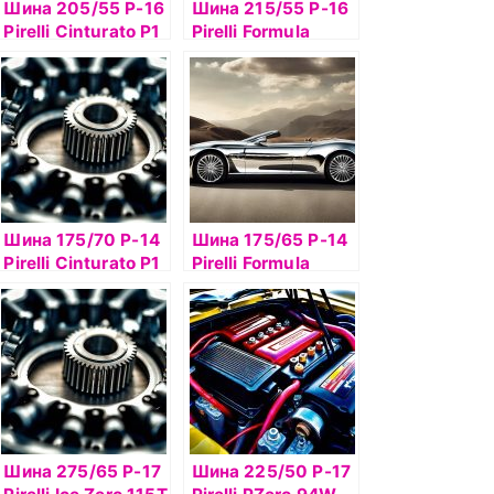
Шина 205/55 Р-16
Шина 215/55 Р-16
Pirelli Cinturato P1
Pirelli Formula
Verde 91V TL
Energy 97W б/к
Шина 175/70 Р-14
Шина 175/65 Р-14
Pirelli Cinturato P1
Pirelli Formula
Verde 84H
Energy 82T б/к
Шина 275/65 Р-17
Шина 225/50 Р-17