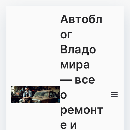
Перейти
Автобл
к
содержимому
ог
Владо
мира
— все
о
ремонт
е и