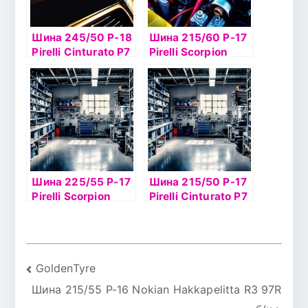
Шина 245/50 Р-18
Шина 215/60 Р-17
Pirelli Cinturato P7
Pirelli Scorpion
100Y б/к
Verde 96V б/к
Шина 225/55 Р-17
Шина 215/50 Р-17
Pirelli Scorpion
Pirelli Cinturato P7
Verde 97H б/к
95W XLб/к
Навигация
GoldenTyre
Шина 215/55 Р-16 Nokian Hakkapelitta R3 97R
по