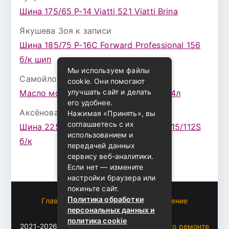
Шина 175/65 Р-14 Viatti 521 Viatti Brina
Якушева Зоя
к записи
Шина 185/75 Р-16С Forward Professional 156
б/к шип
Мы используем файлы
Самойлова Забава
к записи
cookie. Они помогают
улучшать сайт и делать
Масло моторное ZIC X7 (A+) 10W30 4л
его удобнее.
Аксёнова Адель
к записи
Нажимая «Принять», вы
соглашаетесь с их
Шина 225/75 Р-16 Nokian Rotiva HT 115/112S
использованием и
б/к
передачей данных
сервису веб-аналитики.
Если нет — измените
настройки браузера или
покиньте сайт.
Политика обработки
Главная
Пользовательское соглашение
персональных данных и
Карта сайта
политика cookie
2021-2026 (c)
Автоблог Владомира — все о ремонте