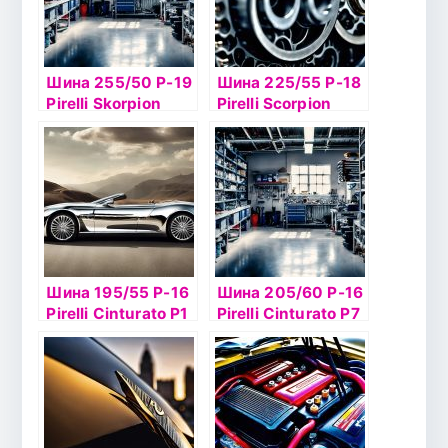
Шина 255/50 Р-19
Шина 225/55 Р-18
Pirelli Skorpion
Pirelli Scorpion
Verde
Verde 98V б/к
Шина 195/55 Р-16
Шина 205/60 Р-16
Pirelli Cinturato P1
Pirelli Cinturato P7
Verde 87H б
92H б/к