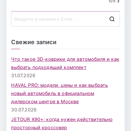
б/к
записям
П
о
и
Свежие записи
с
к
Что такое 3D-коврики для автомобиля и как
д
выбрать подходящий комплект
л
31.07.2026
я
HAVAL PRO: модели, цены и как выбрать
:
новый автомобиль в официальном
дилерском центре в Москве
30.07.2026
JETOUR X90+: когда нужен действительно
просторный кроссовер