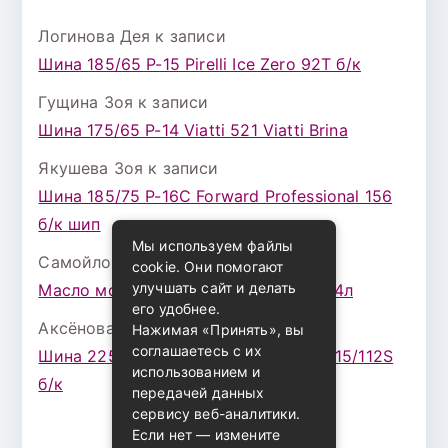
Логинова Дея
к записи
Шина 185/65 Р-15 Pirelli Ice Zero 92T б/к
Гущина Зоя
к записи
Шина 175/65 Р-14 Viatti 521 Viatti Brina
Якушева Зоя
к записи
Шина 185/75 Р-16С Forward Professional 156
б/к шип
Мы используем файлы
Самойлова Забава
к записи
cookie. Они помогают
улучшать сайт и делать
Масло моторное ZIC X7 (A+) 10W30 4л
его удобнее.
Аксёнова Адель
к записи
Нажимая «Принять», вы
соглашаетесь с их
Шина 225/75 Р-16 Nokian Rotiva HT 115/112S
использованием и
б/к
передачей данных
сервису веб-аналитики.
Если нет — измените