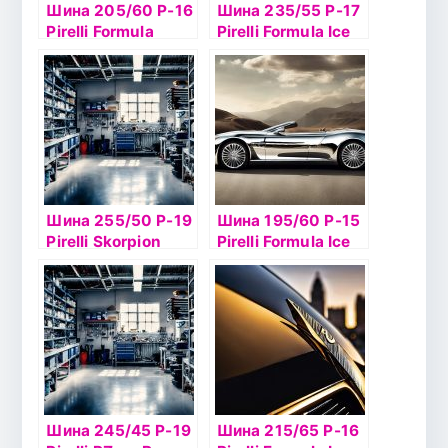
Шина 205/60 Р-16
Шина 235/55 Р-17
Pirelli Formula
Pirelli Formula Ice
Energy 92V б/к
103T б/к шип
Шина 255/50 Р-19
Шина 195/60 Р-15
Pirelli Skorpion
Pirelli Formula Ice
Verde
88T б/к шип
Шина 245/45 Р-19
Шина 215/65 Р-16