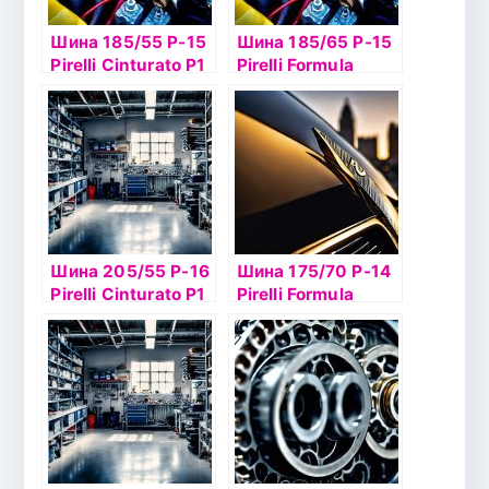
Шина 185/55 Р-15
Шина 185/65 Р-15
Pirelli Cinturato P1
Pirelli Formula
Verde 82Н б/к
Energy 92T TL
Шина 205/55 Р-16
Шина 175/70 Р-14
Pirelli Cinturato P1
Pirelli Formula
Verde 91V TL
Energy 84T б/к