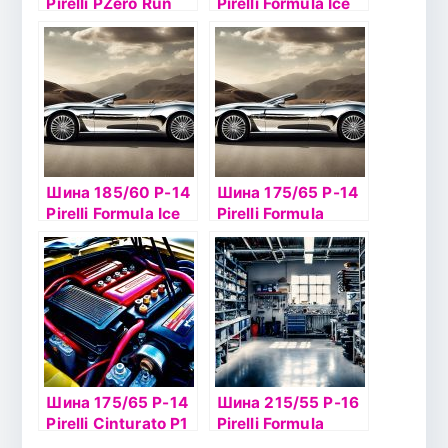
Pirelli PZero Run
Pirelli Formula Ice
Flat 98Y TL
98T б/к шип
Шина 185/60 Р-14
Шина 175/65 Р-14
Pirelli Formula Ice
Pirelli Formula
82T б/к шип
Energy 82T б/к
Шина 175/65 Р-14
Шина 215/55 Р-16
Pirelli Cinturato P1
Pirelli Formula
Verde 82Tб/к
Energy 97W б/к