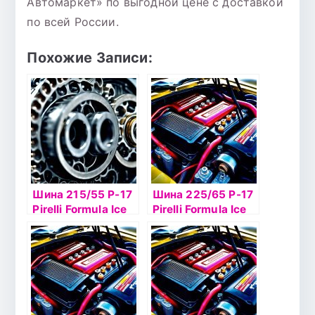
Автомаркет» по выгодной цене с доставкой
по всей России.
Похожие Записи:
Шина 215/55 Р-17
Шина 225/65 Р-17
Pirelli Formula Ice
Pirelli Formula Ice
98T б/к шип
102T б/к шип