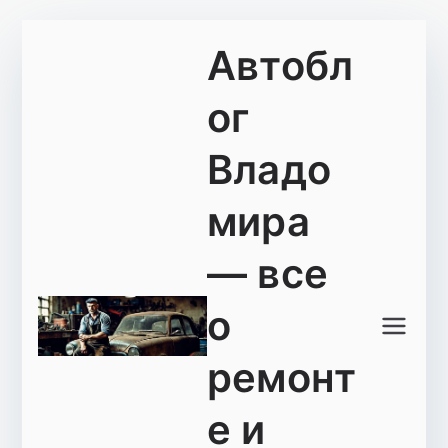
Перейти
Автобл
к
содержимому
ог
Владо
мира
— все
о
ремонт
е и