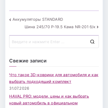
Навигация
Аккумуляторы STANDARD
Шина 245/70 Р-19.5 Кама NR-201 б/к
по
записям
П
о
и
Свежие записи
с
к
Что такое 3D-коврики для автомобиля и как
д
выбрать подходящий комплект
л
31.07.2026
я
HAVAL PRO: модели, цены и как выбрать
:
новый автомобиль в официальном