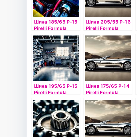
Шина 185/65 Р-15
Шина 205/55 Р-16
Pirelli Formula
Pirelli Formula
Energy 92T TL
Energy 91V б/к
Шина 195/65 Р-15
Шина 175/65 Р-14
Pirelli Formula
Pirelli Formula
Energy 95T XL б/к
Energy 82T б/к