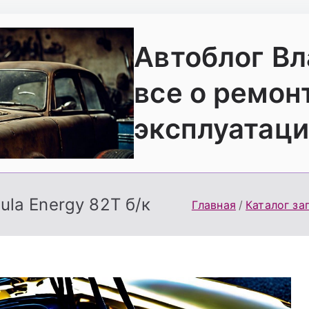
Автоблог В
все о ремон
эксплуатаци
mula Energy 82T б/к
Главная
Каталог за