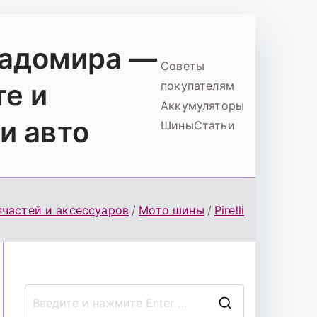
ладомира —
Советы
те и
покупателям
Аккумуляторы
и авто
Шины
Статьи
пчастей и аксессуаров
Мото шины
Pirelli
П