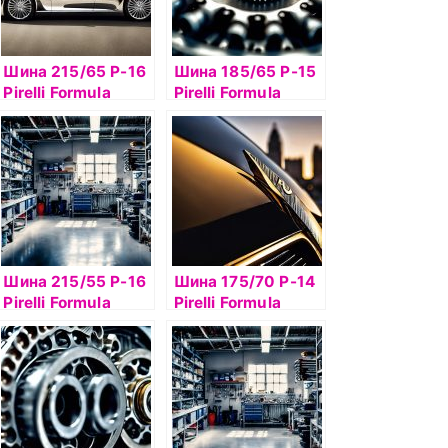
Шина 215/65 Р-16
Шина 185/65 Р-15
Pirelli Formula
Pirelli Formula
Energy 98Н б/к
Energy 88T б/к
Шина 215/55 Р-16
Шина 175/70 Р-14
Pirelli Formula
Pirelli Formula
Energy 97W б/к
Energy 84T б/к