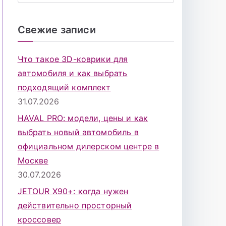
о
и
Свежие записи
с
к
Что такое 3D-коврики для
д
автомобиля и как выбрать
л
подходящий комплект
я
31.07.2026
:
HAVAL PRO: модели, цены и как
выбрать новый автомобиль в
официальном дилерском центре в
Москве
30.07.2026
JETOUR X90+: когда нужен
действительно просторный
кроссовер