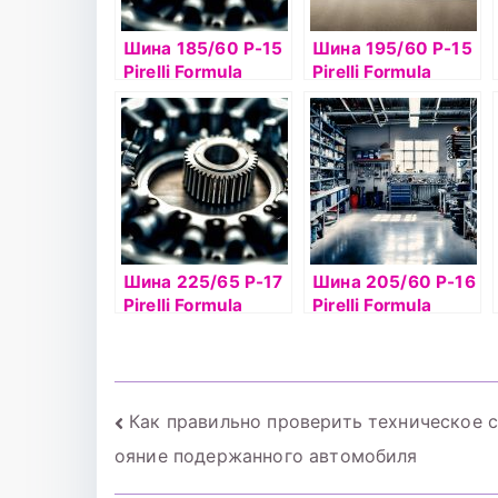
Шина 185/60 Р-15
Шина 195/60 Р-15
Pirelli Formula
Pirelli Formula
Energy 88H б/к
Energy 88V TL
Шина 225/65 Р-17
Шина 205/60 Р-16
Pirelli Formula
Pirelli Formula
Energy 102H б/к
Energy 92V б/к
Навигация
Как правильно проверить техническое 
ояние подержанного автомобиля
по