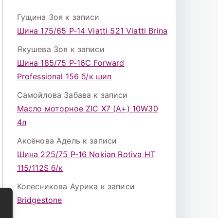
Гущина Зоя
к записи
Шина 175/65 Р-14 Viatti 521 Viatti Brina
Якушева Зоя
к записи
Шина 185/75 Р-16С Forward
Professional 156 б/к шип
Самойлова Забава
к записи
Масло моторное ZIC X7 (A+) 10W30
4л
Аксёнова Адель
к записи
Шина 225/75 Р-16 Nokian Rotiva HT
115/112S б/к
Колесникова Аурика
к записи
Bridgestone