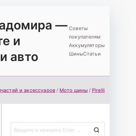
ладомира —
Советы
те и
покупателям
Аккумуляторы
и авто
Шины
Статьи
пчастей и аксессуаров
Мото шины
Pirelli
П