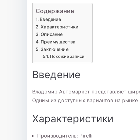
записи
Шина
Содержание
235/55
Введение
Р-17
Характеристики
Pirelli
Описание
Formula
Преимущества
Ice
Заключение
103T
Похожие записи:
б/
к
Введение
шип
Владомир Автомаркет представляет широк
Одним из доступных вариантов на рынке я
Характеристики
Производитель: Pirelli