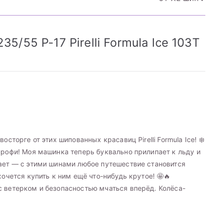
35/55 Р-17 Pirelli Formula Ice 103T
осторге от этих шипованных красавиц Pirelli Formula Ice! ❄️
 профи! Моя машинка теперь буквально прилипает к льду и
угает — с этими шинами любое путешествие становится
хочется купить к ним ещё что-нибудь крутое! 🤩🔥
с ветерком и безопасностью мчаться вперёд. Колёса-