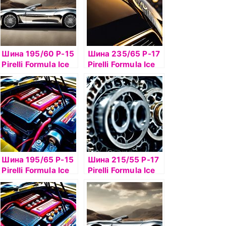
Шина 195/60 Р-15
Шина 235/65 Р-17
Pirelli Formula Ice
Pirelli Formula Ice
88T б/к шип
108T б/к шип
Шина 195/65 Р-15
Шина 215/55 Р-17
Pirelli Formula Ice
Pirelli Formula Ice
91T б/к шип
98T б/к шип