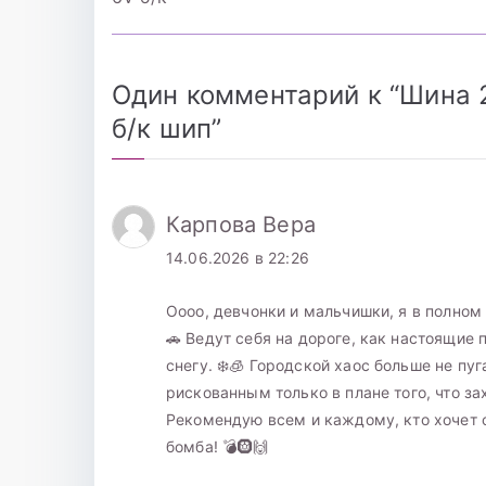
по
записям
Один комментарий к “
Шина 2
б/к шип
”
Карпова Вера
14.06.2026 в 22:26
Оооо, девчонки и мальчишки, я в полном в
🚗 Ведут себя на дороге, как настоящие
снегу. ❄️🧊 Городской хаос больше не п
рискованным только в плане того, что за
Рекомендую всем и каждому, кто хочет 
бомба! 💣🛞🙌