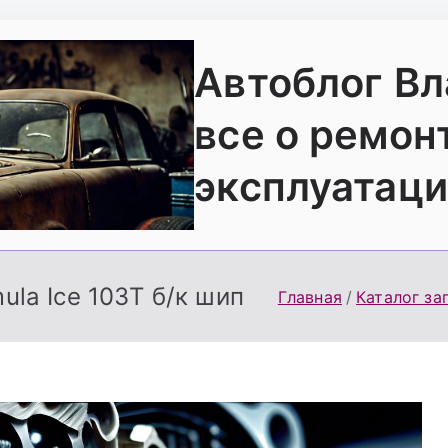
Автоблог В
все о ремон
эксплуатаци
mula Ice 103T б/к шип
Главная
Каталог за