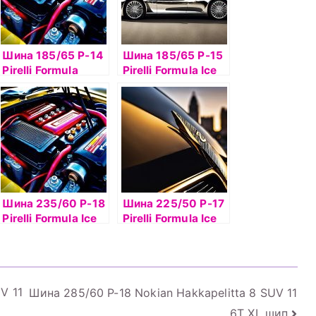
Шина 185/65 Р-14
Шина 185/65 Р-15
Pirelli Formula
Pirelli Formula Ice
Energy 86T б/к
88T б/к шип
Шина 235/60 Р-18
Шина 225/50 Р-17
Pirelli Formula Ice
Pirelli Formula Ice
107T б/к шип
98T б/к шип
V 11
Шина 285/60 Р-18 Nokian Hakkapelitta 8 SUV 11
6T XL шип