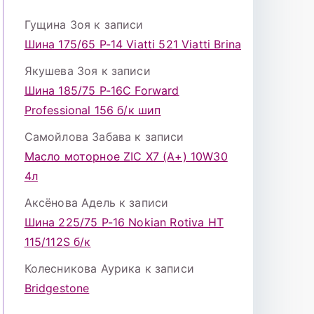
Гущина Зоя
к записи
Шина 175/65 Р-14 Viatti 521 Viatti Brina
Якушева Зоя
к записи
Шина 185/75 Р-16С Forward
Professional 156 б/к шип
Самойлова Забава
к записи
Масло моторное ZIC X7 (A+) 10W30
4л
Аксёнова Адель
к записи
Шина 225/75 Р-16 Nokian Rotiva HT
115/112S б/к
Колесникова Аурика
к записи
Bridgestone