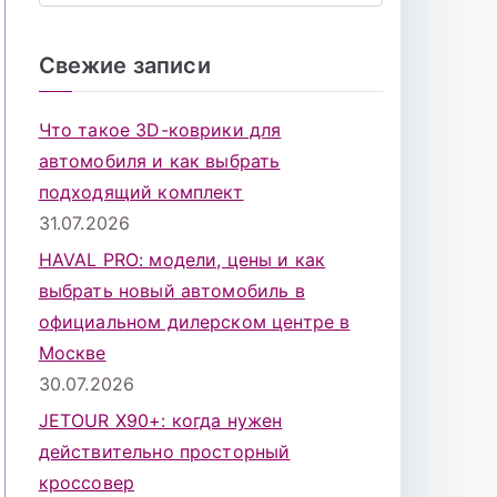
о
и
Свежие записи
с
к
Что такое 3D-коврики для
д
автомобиля и как выбрать
л
подходящий комплект
я
31.07.2026
:
HAVAL PRO: модели, цены и как
выбрать новый автомобиль в
официальном дилерском центре в
Москве
30.07.2026
JETOUR X90+: когда нужен
действительно просторный
кроссовер