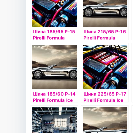
Шина 185/65 Р-15
Шина 215/65 Р-16
Pirelli Formula
Pirelli Formula
Energy 92T TL
Energy 98Н б/к
Шина 185/60 Р-14
Шина 225/65 Р-17
Pirelli Formula Ice
Pirelli Formula Ice
82T б/к шип
102T б/к шип