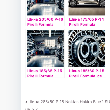
Шина 205/60 Р-16
Шина 175/65 Р-14
Pirelli Formula
Pirelli Formula
Energy 92V б/к
Energy 82T б/к
Шина 185/65 Р-15
Шина 185/60 Р-15
Pirelli Formula
Pirelli Formula Ice
Energy 92Н TL
88T б/к шип
Навигация
Шина 285/60 Р-18 Nokian Hakka Blue2 SU
6V б/к