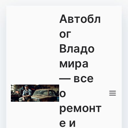
Перейти
Автобл
к
содержимому
ог
Владо
мира
— все
о
ремонт
е и