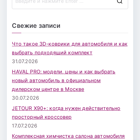
П
о
и
Свежие записи
с
к
Что такое 3D-коврики для автомобиля и как
д
выбрать подходящий комплект
л
31.07.2026
я
HAVAL PRO: модели, цены и как выбрать
:
новый автомобиль в официальном
дилерском центре в Москве
30.07.2026
JETOUR X90+: когда нужен действительно
просторный кроссовер
17.07.2026
Комплексная химчистка салона автомобиля