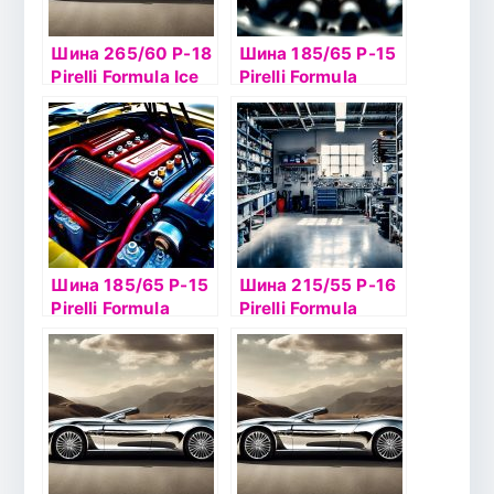
Шина 265/60 Р-18
Шина 185/65 Р-15
Pirelli Formula Ice
Pirelli Formula
110T б/к шип
Energy 88T б/к
Шина 185/65 Р-15
Шина 215/55 Р-16
Pirelli Formula
Pirelli Formula
Energy 92T TL
Energy 97W б/к