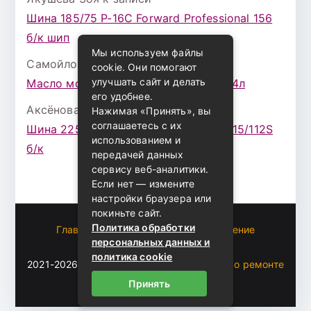
Шина 185/75 Р-16С Forward Professional 156
б/к шип
Мы используем файлы
Самойлова Забава
к записи
cookie. Они помогают
улучшать сайт и делать
Масло моторное ZIC X7 (A+) 10W30 4л
его удобнее.
Аксёнова Адель
к записи
Нажимая «Принять», вы
соглашаетесь с их
Шина 225/75 Р-16 Nokian Rotiva HT 115/112S
использованием и
б/к
передачей данных
сервису веб-аналитики.
Если нет — измените
настройки браузера или
покиньте сайт.
Политика обработки
Главная
Пользовательское соглашение
персональных данных и
Карта сайта
политика cookie
2021-2026 (c)
Автоблог Владомира — все о ремонте
и эксплуатации авто
.
Принять