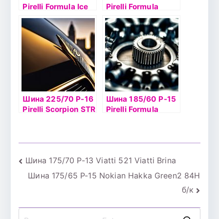
Pirelli Formula Ice
Pirelli Formula
88T б/к шип
Energy 88V TL
Шина 225/70 Р-16
Шина 185/60 Р-15
Pirelli Scorpion STR
Pirelli Formula
102H б/к
Energy 88H б/к
Навигация
Шина 175/70 Р-13 Viatti 521 Viatti Brina
Шина 175/65 Р-15 Nokian Hakka Green2 84Н
по
б/к
записям