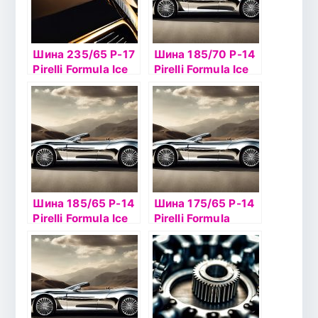
Шина 235/65 Р-17
Шина 185/70 Р-14
Pirelli Formula Ice
Pirelli Formula Ice
108T б/к шип
88T б/к шип
Шина 185/65 Р-14
Шина 175/65 Р-14
Pirelli Formula Ice
Pirelli Formula
86T б/к шип
Energy 82T б/к