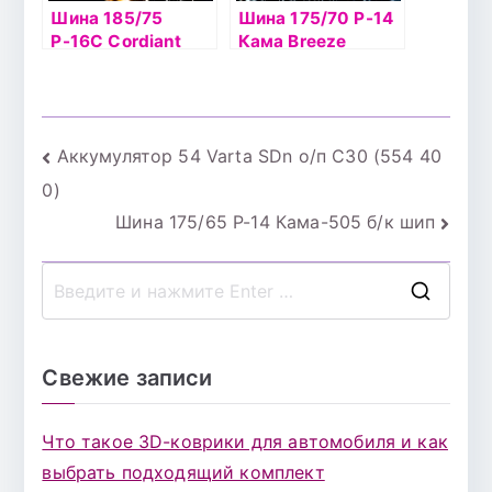
Шина 185/75
Шина 175/70 Р-14
Р-16С Cordiant
Кама Breeze
BusinessCA-1
НК-132 б/к
104б/к к
Навигация
Аккумулятор 54 Varta SDn о/п С30 (554 40
0)
по
Шина 175/65 Р-14 Кама-505 б/к шип
записям
П
о
и
Свежие записи
с
к
Что такое 3D-коврики для автомобиля и как
д
выбрать подходящий комплект
л