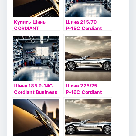
Купить Шины
Шина 215/70
CORDIANT
Р-15C Cordiant
Business CA
Business CA-1
109/107
Шина 185 Р-14С
Шина 225/75
Cordiant Business
Р-16C Cordiant
CA-1 102/100R
Business CA-1
121/120