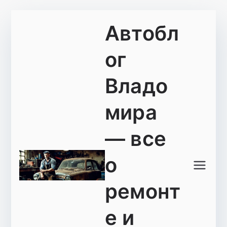
Перейти
Автобл
к
содержимому
ог
Владо
мира
— все
о
ремонт
е и