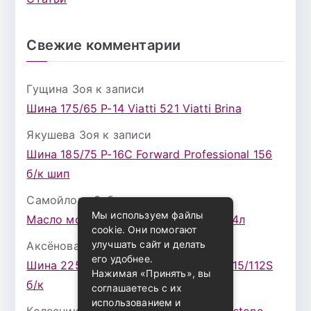
Свежие комментарии
Гущина Зоя
к записи
Шина 175/65 Р-14 Viatti 521 Viatti Brina
Якушева Зоя
к записи
Шина 185/75 Р-16С Forward Professional 156
б/к шип
Самойлова Забава
к записи
Мы используем файлы
Масло моторное ZIC X7 (A+) 10W30 4л
cookie. Они помогают
улучшать сайт и делать
Аксёнова Адель
к записи
его удобнее.
Шина 225/75 Р-16 Nokian Rotiva HT 115/112S
Нажимая «Принять», вы
б/к
соглашаетесь с их
использованием и