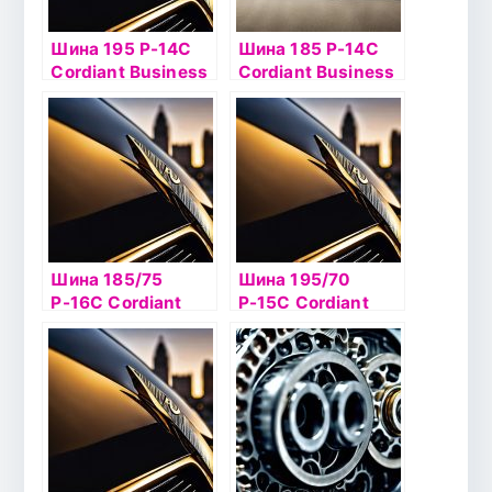
Шина 195 Р-14С
Шина 185 Р-14С
Cordiant Business
Cordiant Business
CA-1 106/104R
CW-2 102/100
шип
Шина 185/75
Шина 195/70
Р-16С Cordiant
Р-15С Cordiant
Business CA-1
Bussines CW-2
104/102
104/102ш