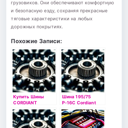
грузовиков. Они обеспечивают комфортную
и безопасную езду, сохраняя прекрасные
тяговые характеристики на любых
дорожных покрытиях.
Похожие Записи:
Купить Шины
Шина 195/75
CORDIANT
Р-16С Cordiant
Business CW2
Business CW-2
107/ шип