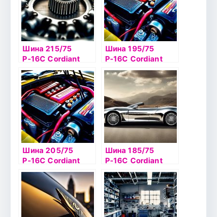
Шина 215/75
Шина 195/75
Р-16C Cordiant
Р-16C Cordiant
Business CA-1
Business CA-1
113/111
107/105
Шина 205/75
Шина 185/75
Р-16С Cordiant
Р-16С Cordiant
Business CW-2
Business CW-2
113/111ш
104/ шип