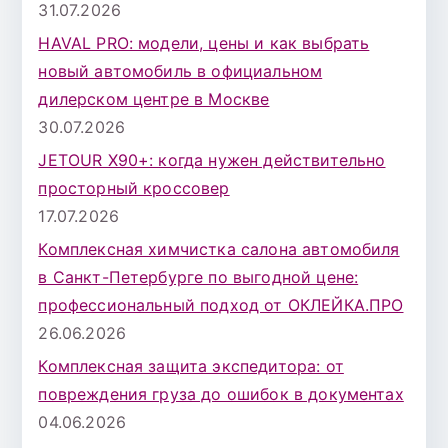
31.07.2026
я
HAVAL PRO: модели, цены и как выбрать
:
новый автомобиль в официальном
дилерском центре в Москве
30.07.2026
JETOUR X90+: когда нужен действительно
просторный кроссовер
17.07.2026
Комплексная химчистка салона автомобиля
в Санкт-Петербурге по выгодной цене:
профессиональный подход от ОКЛЕЙКА.ПРО
26.06.2026
Комплексная защита экспедитора: от
повреждения груза до ошибок в документах
04.06.2026