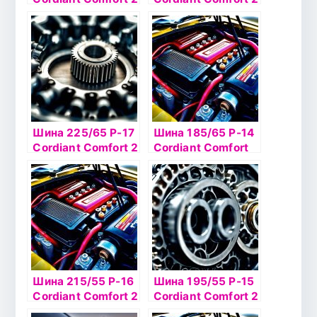
SUV 108H б/к
90Н б/к
Шина 225/65 Р-17
Шина 185/65 Р-14
Cordiant Сomfort 2
Cordiant Сomfort
106H SUV б/к
PS-400 86Н б/к
Шина 215/55 Р-16
Шина 195/55 Р-15
Cordiant Сomfort 2
Cordiant Сomfort 2
97H б/к
89Н б/к