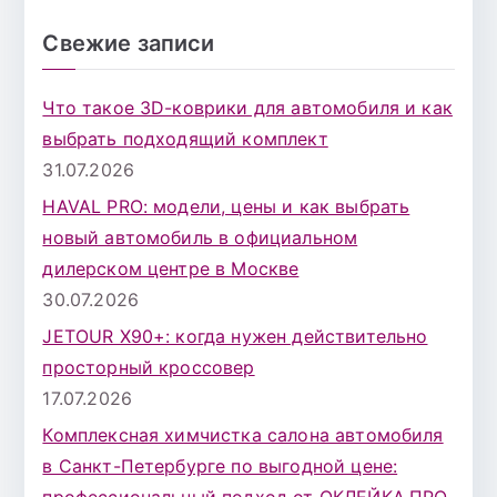
о
и
Свежие записи
с
к
Что такое 3D-коврики для автомобиля и как
д
выбрать подходящий комплект
л
31.07.2026
я
HAVAL PRO: модели, цены и как выбрать
:
новый автомобиль в официальном
дилерском центре в Москве
30.07.2026
JETOUR X90+: когда нужен действительно
просторный кроссовер
17.07.2026
Комплексная химчистка салона автомобиля
в Санкт-Петербурге по выгодной цене:
профессиональный подход от ОКЛЕЙКА.ПРО