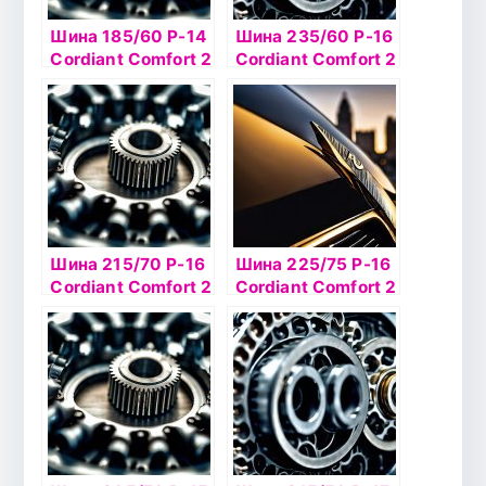
Шина 185/60 Р-14
Шина 235/60 Р-16
Cordiant Сomfort 2
Cordiant Сomfort 2
86H б/к
SUV 104H б/к
Шина 215/70 Р-16
Шина 225/75 Р-16
Cordiant Сomfort 2
Cordiant Сomfort 2
104T SUV б/к
108T SUV б/к