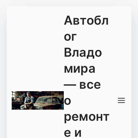
Перейти
Автобл
к
содержимому
ог
Владо
мира
— все
о
ремонт
е и