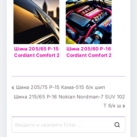
Шина 205/65 Р-15
Шина 205/60 Р-16
Cordiant Сomfort 2
Cordiant Сomfort 2
99Н б/к
96Н б/к
Навигация
Шина 205/75 Р-15 Кама-515 б/к шип
Шина 215/65 Р-16 Nokian Nordman-7 SUV 102
по
T б/к ш
записям
П