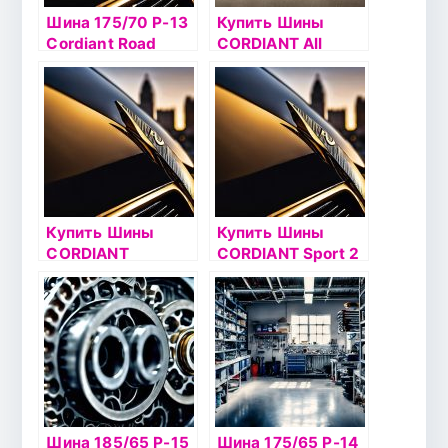
Шина 175/70 Р-13
Купить Шины
Cordiant Road
CORDIANT All
Runner 82H б/к
Terrain
Купить Шины
Купить Шины
CORDIANT
CORDIANT Sport 2
Business CA
Шина 185/65 Р-15
Шина 175/65 Р-14