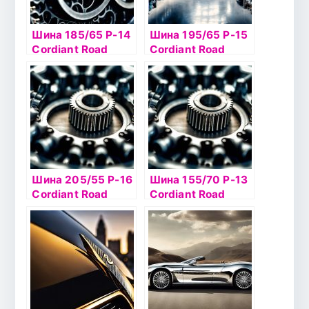
Шина 185/65 Р-14
Шина 195/65 Р-15
Cordiant Road
Cordiant Road
Runner 86H б/к
Runner 91H б/к
Шина 205/55 Р-16
Шина 155/70 Р-13
Cordiant Road
Cordiant Road
Runner 94Н б/к
Runner 75T б/к