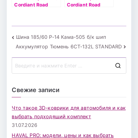
Cordiant Road
Cordiant Road
Runner 88H б/к
Runner 82Н б/к
Навигация
Шина 185/60 Р-14 Кама-505 б/к шип
Аккумулятор Тюмень 6СТ-132L STANDARD
по
записям
П
о
и
Свежие записи
с
к
Что такое 3D-коврики для автомобиля и как
д
выбрать подходящий комплект
л
31.07.2026
я
HAVAL PRO: модели, цены и как выбрать