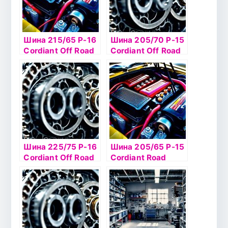
Шина 215/65 Р-16
Шина 205/70 Р-15
Cordiant Off Road
Cordiant Off Road
102Q б/к
96Q б/к
Шина 225/75 Р-16
Шина 205/65 Р-15
Cordiant Off Road
Cordiant Road
104Q
Runner 94H б/к