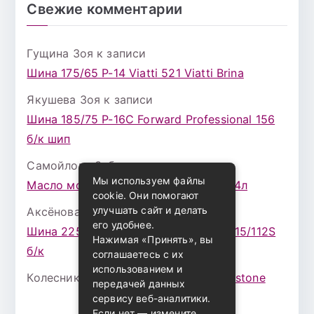
Свежие комментарии
Гущина Зоя
к записи
Шина 175/65 Р-14 Viatti 521 Viatti Brina
Якушева Зоя
к записи
Шина 185/75 Р-16С Forward Professional 156
б/к шип
Самойлова Забава
к записи
Мы используем файлы
Масло моторное ZIC X7 (A+) 10W30 4л
cookie. Они помогают
улучшать сайт и делать
Аксёнова Адель
к записи
его удобнее.
Шина 225/75 Р-16 Nokian Rotiva HT 115/112S
Нажимая «Принять», вы
б/к
соглашаетесь с их
использованием и
Колесникова Аурика
к записи
Bridgestone
передачей данных
сервису веб-аналитики.
Если нет — измените