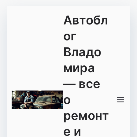
Перейти
Автобл
к
содержимому
ог
Владо
мира
— все
о
ремонт
е и