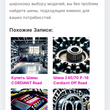
широкому выбору моделей, вы без проблем
найдете шины, подходящие именно для
ваших потребностей.
Похожие Записи:
Купить Шины
Шина 245/70 Р-16
CORDIANT Road
Cordiant Off Road
Runner
111Q б/к