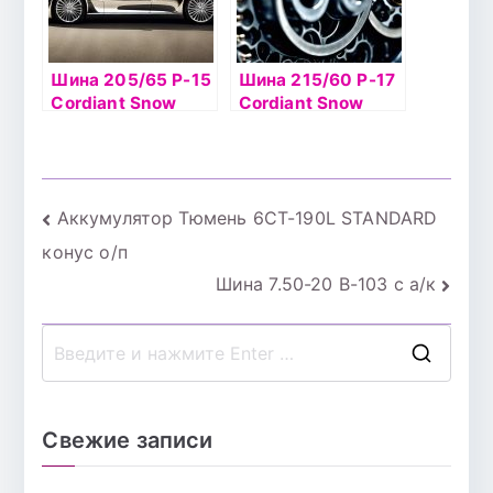
Шина 205/65 Р-15
Шина 215/60 Р-17
Cordiant Snow
Cordiant Snow
Cross 99T б/к шип
Cross 2 100T б/к
ш
Навигация
Аккумулятор Тюмень 6СТ-190L STANDARD
конус о/п
по
Шина 7.50-20 В-103 с а/к
записям
П
о
и
Свежие записи
с
к