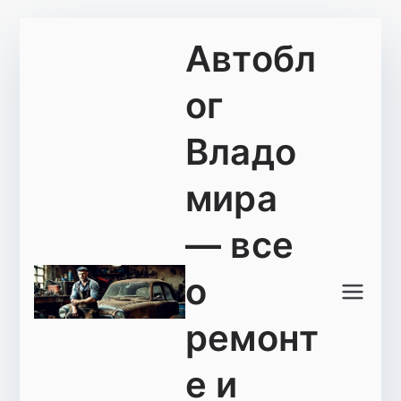
Перейти
Автобл
к
содержимому
ог
Владо
мира
— все
о
ремонт
е и