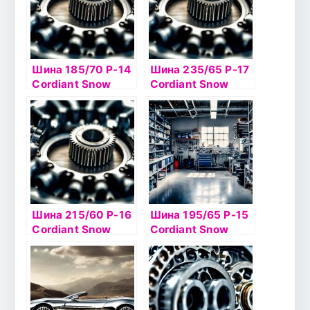
Шина 185/70 Р-14
Шина 235/65 Р-17
Cordiant Snow
Cordiant Snow
Cross 92Тб/к ш
Cross 108T б/к ш
Шина 215/60 Р-16
Шина 195/65 Р-15
Cordiant Snow
Cordiant Snow
Cross 2 99Тб/к
Cross 91T б/к шип
шип