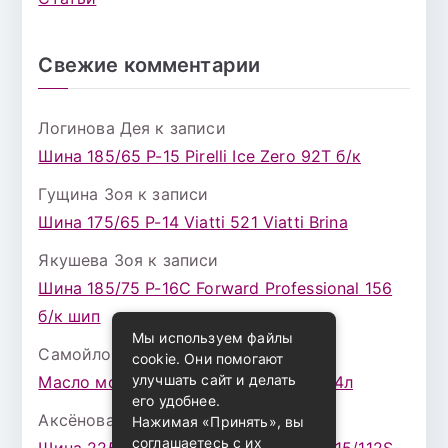
Свежие комментарии
Логинова Дея
к записи
Шина 185/65 Р-15 Pirelli Ice Zero 92T б/к
Гущина Зоя
к записи
Шина 175/65 Р-14 Viatti 521 Viatti Brina
Якушева Зоя
к записи
Шина 185/75 Р-16С Forward Professional 156
б/к шип
Мы используем файлы
Самойлова Забава
к записи
cookie. Они помогают
улучшать сайт и делать
Масло моторное ZIC X7 (A+) 10W30 4л
его удобнее.
Аксёнова Адель
к записи
Нажимая «Принять», вы
соглашаетесь с их