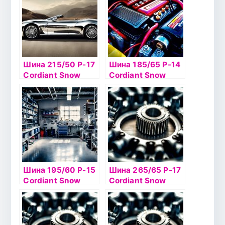
Шина 215/50 Р-17
Шина 185/65 Р-14
Cordiant Snow
Cordiant Snow
Cross 95Т б/к ш
Cross 86T б/к шип
Шина 195/60 Р-15
Шина 265/65 Р-17
Cordiant Snow
Cordiant Snow
Cross 2 92T б/к ш
Cross 2 116T б/к ш