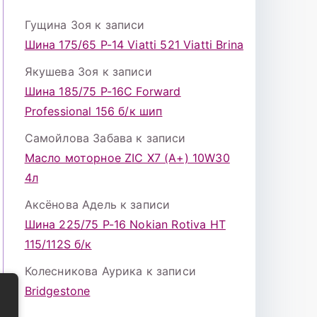
Гущина Зоя
к записи
Шина 175/65 Р-14 Viatti 521 Viatti Brina
Якушева Зоя
к записи
Шина 185/75 Р-16С Forward
Professional 156 б/к шип
Самойлова Забава
к записи
Масло моторное ZIC X7 (A+) 10W30
4л
Аксёнова Адель
к записи
Шина 225/75 Р-16 Nokian Rotiva HT
115/112S б/к
Колесникова Аурика
к записи
Bridgestone