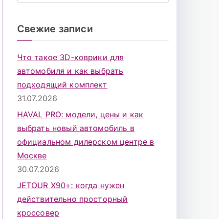
о
и
Свежие записи
с
к
Что такое 3D-коврики для
д
автомобиля и как выбрать
л
подходящий комплект
я
31.07.2026
:
HAVAL PRO: модели, цены и как
выбрать новый автомобиль в
официальном дилерском центре в
Москве
30.07.2026
JETOUR X90+: когда нужен
действительно просторный
кроссовер