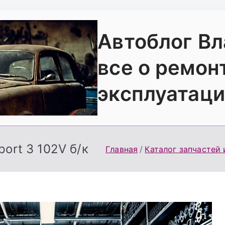
Автоблог В
все о ремон
эксплуатаци
port 3 102V б/к
Главная
Каталог запчастей 