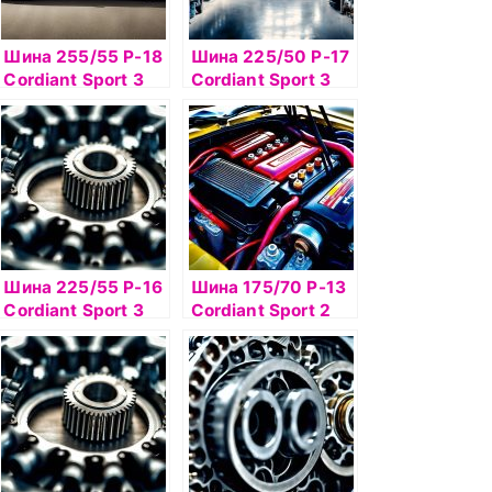
Шина 255/55 Р-18
Шина 225/50 Р-17
Cordiant Sport 3
Cordiant Sport 3
109V б/к
98V б/к
Шина 225/55 Р-16
Шина 175/70 Р-13
Cordiant Sport 3
Cordiant Sport 2
PS-2 95V б/к
82Т б/к