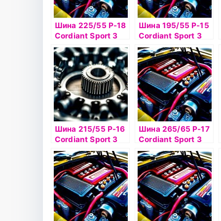
Шина 225/55 Р-18
Шина 195/55 Р-15
Cordiant Sport 3
Cordiant Sport 3
PS-2 102V б/к
PS-2 85V б/к
Шина 215/55 Р-16
Шина 265/65 Р-17
Cordiant Sport 3
Cordiant Sport 3
93V б/к
PS-2 116V б/к