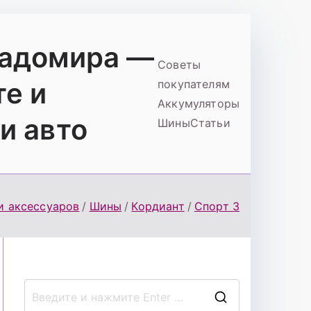
ладомира —
Советы
те и
покупателям
Аккумуляторы
и авто
Шины
Статьи
и аксессуаров
Шины
Кордиант
Спорт 3
П