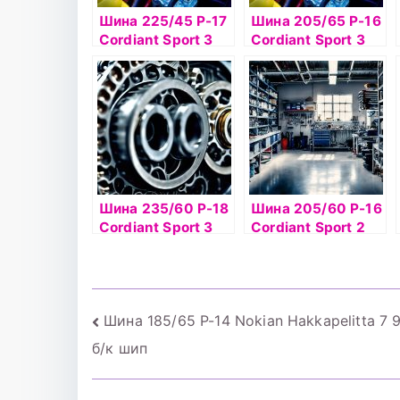
Шина 225/45 Р-17
Шина 205/65 Р-16
Cordiant Sport 3
Cordiant Sport 3
94V б/к
95V б/к
Шина 235/60 Р-18
Шина 205/60 Р-16
Cordiant Sport 3
Cordiant Sport 2
PS-2 107V б/к
92V б/к
Навигация
Шина 185/65 Р-14 Nokian Hakkapelitta 7 
б/к шип
по
записям