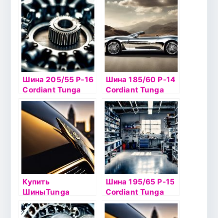
шип
шип
Шина 205/55 Р-16
Шина 185/60 Р-14
Cordiant Tunga
Cordiant Tunga
Nordway2 94Q
Nordway2 82Q б/к
шип
Купить
Шина 195/65 Р-15
ШиныTunga
Cordiant Tunga
Nordway 2
Zodiak2 95T б/к