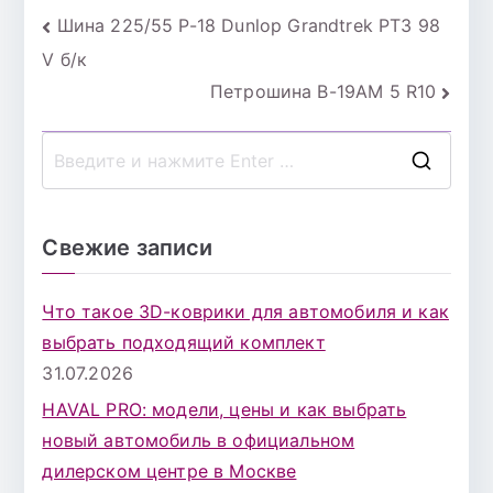
Навигация
Шина 225/55 Р-18 Dunlop Grandtrek PT3 98
V б/к
по
Петрошина В-19АМ 5 R10
записям
П
о
и
Свежие записи
с
к
Что такое 3D-коврики для автомобиля и как
д
выбрать подходящий комплект
л
31.07.2026
я
HAVAL PRO: модели, цены и как выбрать
:
новый автомобиль в официальном
дилерском центре в Москве