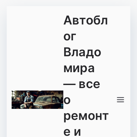
Перейти
Автобл
к
содержимому
ог
Владо
мира
— все
о
ремонт
е и