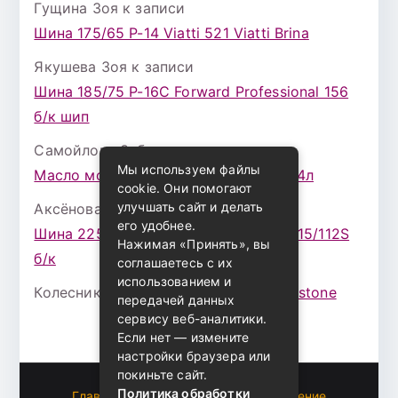
Гущина Зоя
к записи
Шина 175/65 Р-14 Viatti 521 Viatti Brina
Якушева Зоя
к записи
Шина 185/75 Р-16С Forward Professional 156
б/к шип
Самойлова Забава
к записи
Мы используем файлы
Масло моторное ZIC X7 (A+) 10W30 4л
cookie. Они помогают
улучшать сайт и делать
Аксёнова Адель
к записи
его удобнее.
Шина 225/75 Р-16 Nokian Rotiva HT 115/112S
Нажимая «Принять», вы
б/к
соглашаетесь с их
использованием и
Колесникова Аурика
к записи
Bridgestone
передачей данных
сервису веб-аналитики.
Если нет — измените
настройки браузера или
покиньте сайт.
Политика обработки
Главная
Пользовательское соглашение