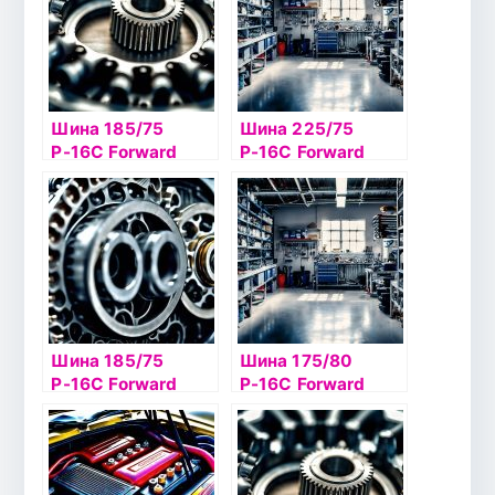
Шина 185/75
Шина 225/75
Р-16С Forward
Р-16С Forward
Professional 301 б/
Professional 218 б/
к
к
Шина 185/75
Шина 175/80
Р-16С Forward
Р-16С Forward
Professional 156 б/
Professional 462 c
к шип
а/к