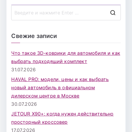
записям
П
о
и
Свежие записи
с
к
Что такое 3D-коврики для автомобиля и как
д
выбрать подходящий комплект
л
31.07.2026
я
HAVAL PRO: модели, цены и как выбрать
:
новый автомобиль в официальном
дилерском центре в Москве
30.07.2026
JETOUR X90+: когда нужен действительно
просторный кроссовер
17.07.2026