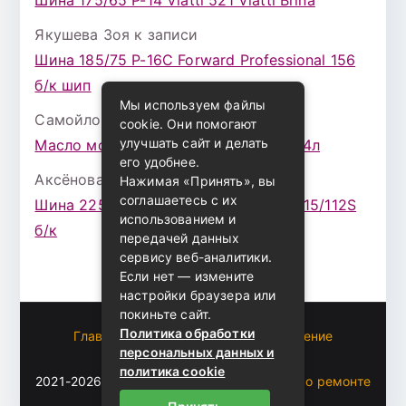
Шина 175/65 Р-14 Viatti 521 Viatti Brina
Якушева Зоя
к записи
Шина 185/75 Р-16С Forward Professional 156
б/к шип
Мы используем файлы
Самойлова Забава
к записи
cookie. Они помогают
улучшать сайт и делать
Масло моторное ZIC X7 (A+) 10W30 4л
его удобнее.
Аксёнова Адель
к записи
Нажимая «Принять», вы
соглашаетесь с их
Шина 225/75 Р-16 Nokian Rotiva HT 115/112S
использованием и
б/к
передачей данных
сервису веб-аналитики.
Если нет — измените
настройки браузера или
покиньте сайт.
Политика обработки
Главная
Пользовательское соглашение
персональных данных и
Карта сайта
политика cookie
2021-2026 (c)
Автоблог Владомира — все о ремонте
и эксплуатации авто
.