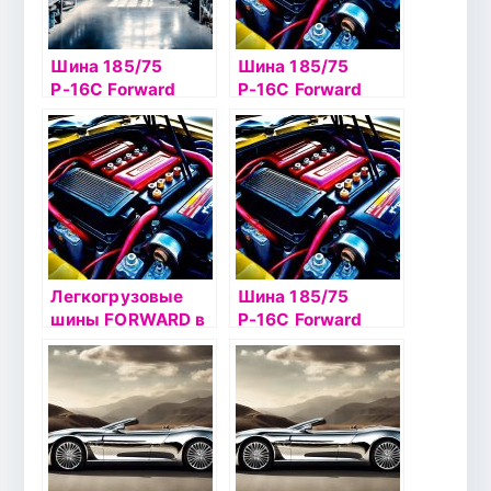
Шина 185/75
Шина 185/75
Р-16С Forward
Р-16С Forward
Professional 156 б/
Professional А-12
к к
б/к
Легкогрузовые
Шина 185/75
шины FORWARD в
Р-16С Forward
Златоусте
Professional 170 б/
к