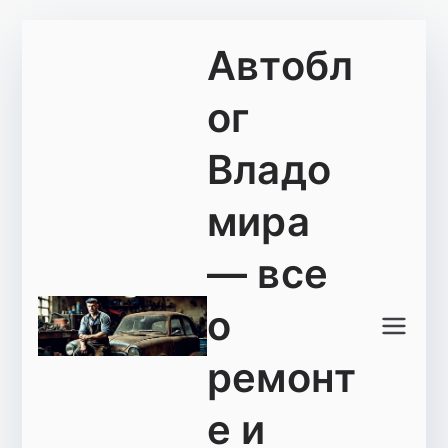
Перейти
Автобл
к
содержимому
ог
Владо
мира
— все
о
ремонт
е и