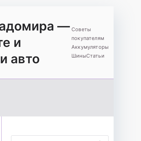
ладомира —
Советы
те и
покупателям
Аккумуляторы
и авто
Шины
Статьи