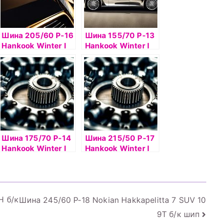
Шина 205/60 Р-16
Шина 155/70 Р-13
Hankook Winter I
Hankook Winter I
Pike RS2 W429
Pike RS2 W429
94Т б/к шип
75Т б/к шип
Шина 175/70 Р-14
Шина 215/50 Р-17
Hankook Winter I
Hankook Winter I
Pike RS2 W429
Pike RS2 W429
шип
95T шип
H б/к
Шина 245/60 Р-18 Nokian Hakkapelitta 7 SUV 10
9T б/к шип