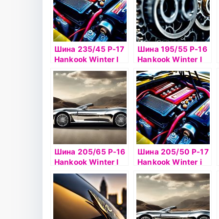
Шина 235/45 Р-17
Шина 195/55 Р-16
Hankook Winter I
Hankook Winter I
Pike RS2 W429
Pike RS2 W429
97T шип
шип б/к
Шина 205/65 Р-16
Шина 205/50 Р-17
Hankook Winter I
Hankook Winter i
Pike RS2 W429
Pike RS2 W429
95T шип
93T б/к