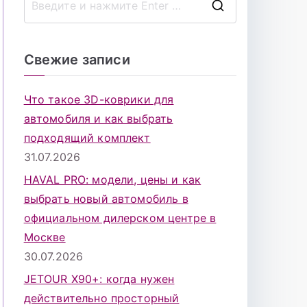
П
о
и
Свежие записи
с
к
Что такое 3D-коврики для
д
автомобиля и как выбрать
л
подходящий комплект
я
31.07.2026
:
HAVAL PRO: модели, цены и как
выбрать новый автомобиль в
официальном дилерском центре в
Москве
30.07.2026
JETOUR X90+: когда нужен
действительно просторный