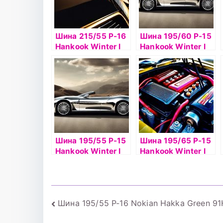
Шина 215/55 Р-16
Шина 195/60 Р-15
Hankook Winter I
Hankook Winter I
Pike RS2 W429
Pike RS2 W429
97T шип
92Т б/к шип
Шина 195/55 Р-15
Шина 195/65 Р-15
Hankook Winter I
Hankook Winter I
Pike RS2 W429 б/к
Pike RS2 W429 91Т
шип
б/к шип
Навигация
Шина 195/55 Р-16 Nokian Hakka Green 91