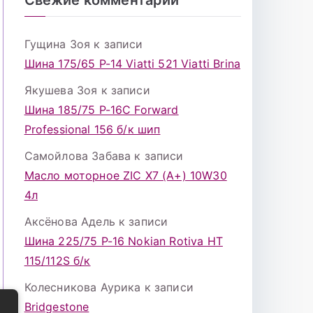
Гущина Зоя
к записи
Шина 175/65 Р-14 Viatti 521 Viatti Brina
Якушева Зоя
к записи
Шина 185/75 Р-16С Forward
Professional 156 б/к шип
Самойлова Забава
к записи
Масло моторное ZIC X7 (A+) 10W30
4л
Аксёнова Адель
к записи
Шина 225/75 Р-16 Nokian Rotiva HT
115/112S б/к
Колесникова Аурика
к записи
Bridgestone