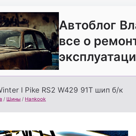
Автоблог В
все о ремон
эксплуатаци
nter I Pike RS2 W429 91Т шип б/к
в
Шины
Hankook