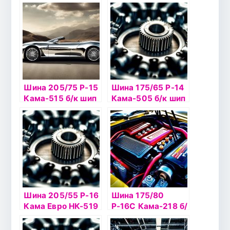
Шина 205/75 Р-15
Шина 175/65 Р-14
Кама-515 б/к шип
Кама-505 б/к шип
Шина 205/55 Р-16
Шина 175/80
Кама Евро НК-519
Р-16С Кама-218 б/
б/к шип
к