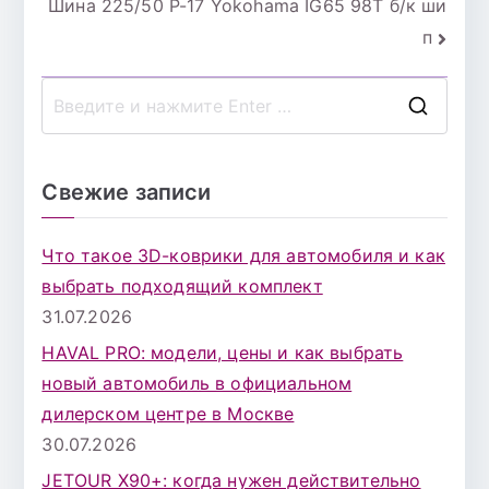
Шина 225/50 Р-17 Yokohama IG65 98T б/к ши
по
п
записям
П
о
и
Свежие записи
с
к
Что такое 3D-коврики для автомобиля и как
д
выбрать подходящий комплект
л
31.07.2026
я
HAVAL PRO: модели, цены и как выбрать
:
новый автомобиль в официальном
дилерском центре в Москве
30.07.2026
JETOUR X90+: когда нужен действительно