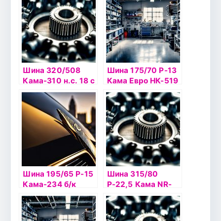
Шина 320/508
Шина 175/70 Р-13
Кама-310 н.с. 18 с
Кама Евро НК-519
а/к
шип
Шина 195/65 Р-15
Шина 315/80
Кама-234 б/к
Р-22,5 Кама NR-
201