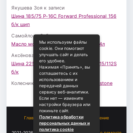
Якушева Зоя
к записи
Шина 185/75 Р-16С Forward Professional 156
б/к шип
Самойлова Забава
к записи
Мы используем файлы
Масло моторное ZIC X7 (A+) 10W30 4л
cookie. Они помогают
улучшать сайт и делать
Аксёнова Адель
к записи
его удобнее.
Шина 225/75 Р-16 Nokian Rotiva HT 115/112S
Нажимая «Принять», вы
б/к
соглашаетесь с их
использованием и
Колесникова Аурика
к записи
Bridgestone
передачей данных
сервису веб-аналитики.
Если нет — измените
настройки браузера или
покиньте сайт.
Политика обработки
Главная
Пользовательское соглашение
персональных данных и
Карта сайта
политика cookie
2021-2026 (c)
Автоблог Владомира — все о ремонте