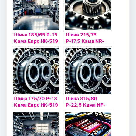
Шина 185/65 Р-15
Шина 215/75
Кама Евро НК-519
Р-17,5 Кама NR-
б/к шип
201 б/к
Шина 175/70 Р-13
Шина 315/80
Кама Евро НК-519
Р-22,5 Кама NF-
шип (К)
202