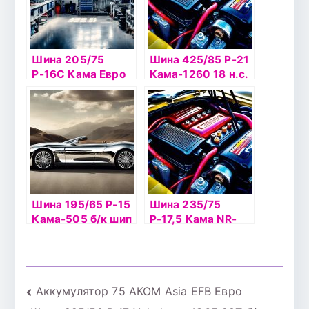
Шина 205/75
Шина 425/85 Р-21
Р-16С Кама Евро
Кама-1260 18 н.с.
НК-131 б/к
с а/к
Шина 195/65 Р-15
Шина 235/75
Кама-505 б/к шип
Р-17,5 Кама NR-
202 б/к
Навигация
Аккумулятор 75 АКОМ Asia EFB Евро