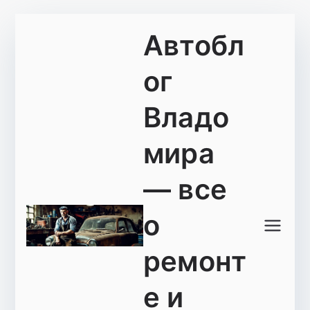
Перейти
Автобл
к
содержимому
ог
Владо
мира
— все
о
ремонт
е и