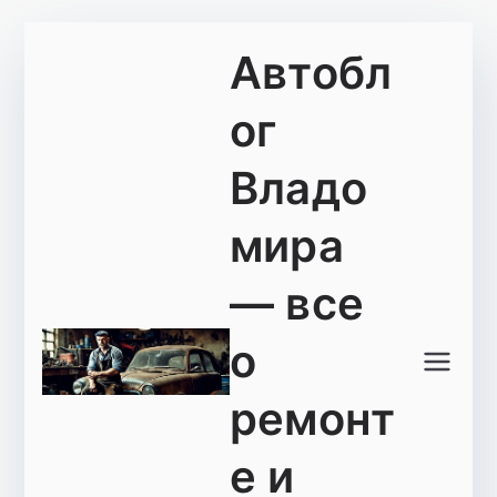
Перейти
Автобл
к
содержимому
ог
Владо
мира
— все
о
ремонт
е и