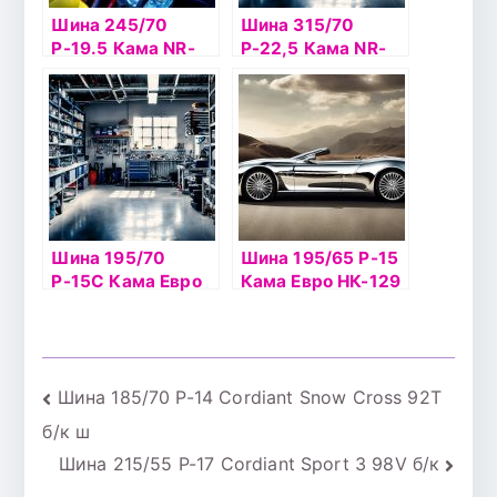
Шина 245/70
Шина 315/70
Р-19.5 Кама NR-
Р-22,5 Кама NR-
201 б/к
202
Шина 195/70
Шина 195/65 Р-15
Р-15С Кама Евро
Кама Евро НК-129
НК-131 б/к
б/к
Навигация
Шина 185/70 Р-14 Cordiant Snow Cross 92Т
б/к ш
по
Шина 215/55 Р-17 Cordiant Sport 3 98V б/к
записям