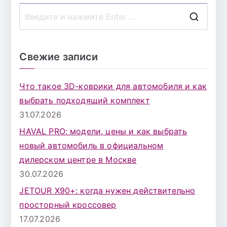
П
о
и
Свежие записи
с
к
Что такое 3D-коврики для автомобиля и как
д
выбрать подходящий комплект
л
31.07.2026
я
HAVAL PRO: модели, цены и как выбрать
:
новый автомобиль в официальном
дилерском центре в Москве
30.07.2026
JETOUR X90+: когда нужен действительно
просторный кроссовер
17.07.2026