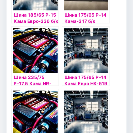
Шина 185/65 Р-15
Шина 175/65 Р-14
Кама Евро-236 б/к
Кама-217 б/к
Шина 235/75
Шина 175/65 Р-14
Р-17,5 Кама NR-
Кама Евро НК-519
202 б/к
б/к шип