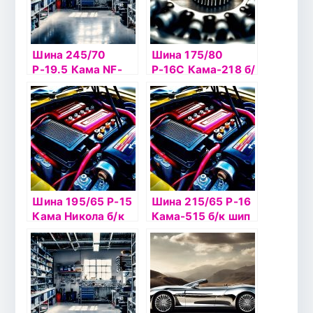
Шина 245/70
Шина 175/80
Р-19.5 Кама NF-
Р-16С Кама-218 б/
201 б/к
к шип
Шина 195/65 Р-15
Шина 215/65 Р-16
Кама Никола б/к
Кама-515 б/к шип