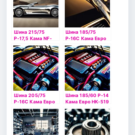
Шина 215/75
Шина 185/75
Р-17,5 Кама NF-
Р-16С Кама Евро
202 б/к НкШз
НК-520 б/к шип
Шина 205/75
Шина 185/60 Р-14
Р-16С Кама Евро
Кама Евро НК-519
НК-520 б/к шип
шип