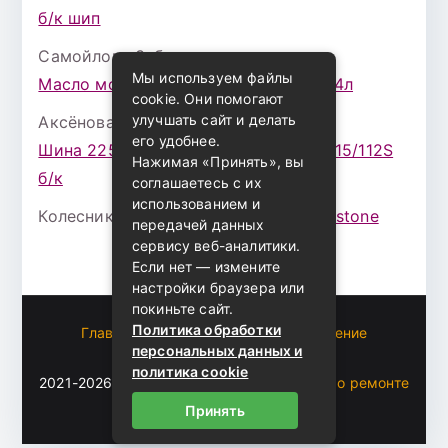
б/к шип
Самойлова Забава
к записи
Мы используем файлы
Масло моторное ZIC X7 (A+) 10W30 4л
cookie. Они помогают
улучшать сайт и делать
Аксёнова Адель
к записи
его удобнее.
Шина 225/75 Р-16 Nokian Rotiva HT 115/112S
Нажимая «Принять», вы
б/к
соглашаетесь с их
использованием и
Колесникова Аурика
к записи
Bridgestone
передачей данных
сервису веб-аналитики.
Если нет — измените
настройки браузера или
покиньте сайт.
Политика обработки
Главная
Пользовательское соглашение
персональных данных и
Карта сайта
политика cookie
2021-2026 (c)
Автоблог Владомира — все о ремонте
и эксплуатации авто
.
Принять