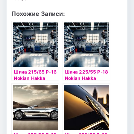
Похожие Записи:
Шина 215/65 Р-16
Шина 225/55 Р-18
Nokian Hakka
Nokian Hakka
Blue2 SUV 102V б/
Blue2 SUV 98V б/к
к