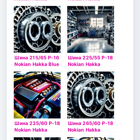
Blue2 XL 98W б/к
Blue2 SUV XL
100V
Шина 215/65 Р-16
Шина 225/55 Р-18
Nokian Hakka Blue
Nokian Hakka
SUV XL 102V
Blue2 SUV XL104H
б/к
Шина 235/60 Р-18
Шина 265/60 Р-18
Nokian Hakka
Nokian Hakka
Blue2 SUV 107H б/
Blue2 SUV 110Vб/к