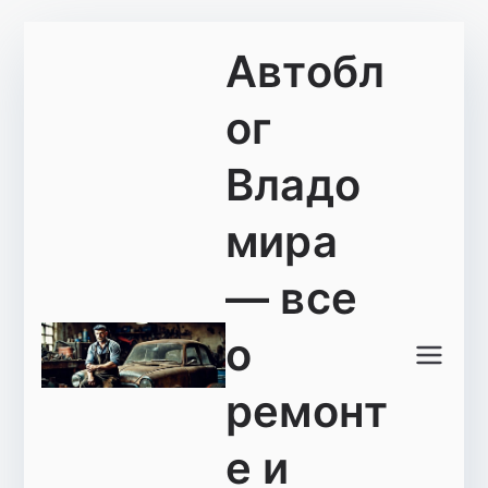
Перейти
Автобл
к
содержимому
ог
Владо
мира
— все
о
ремонт
е и