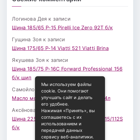
Логинова Дея
к записи
Шина 185/65 Р-15 Pirelli Ice Zero 92T б/к
Гущина Зоя
к записи
Шина 175/65 Р-14 Viatti 521 Viatti Brina
Якушева Зоя
к записи
Шина 185/75 Р-16С Forward Professional 156
б/к шип
Мы используем файлы
Самойлова Забава
к записи
cookie. Они помогают
улучшать сайт и делать
Масло моторное ZIC X7 (A+) 10W30 4л
его удобнее.
Аксёнова Адель
к записи
Нажимая «Принять», вы
соглашаетесь с их
Шина 225/75 Р-16 Nokian Rotiva HT 115/112S
использованием и
б/к
передачей данных
сервису веб-аналитики.