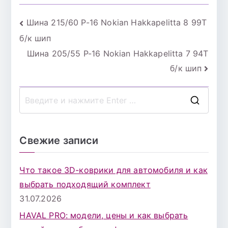
Навигация
Шина 215/60 Р-16 Nokian Hakkapelitta 8 99T
б/к шип
по
Шина 205/55 Р-16 Nokian Hakkapelitta 7 94T
записям
б/к шип
П
о
и
Свежие записи
с
к
Что такое 3D-коврики для автомобиля и как
д
выбрать подходящий комплект
л
31.07.2026
я
HAVAL PRO: модели, цены и как выбрать
: