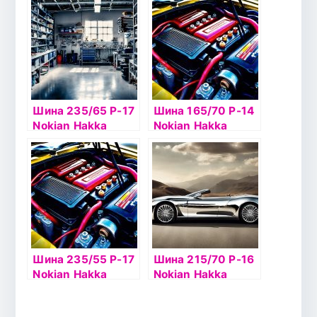
к
Шина 235/65 Р-17
Шина 165/70 Р-14
Nokian Hakka
Nokian Hakka
Blue2 SUV 108H б/
Green2 81T б/к
к
Шина 235/55 Р-17
Шина 215/70 Р-16
Nokian Hakka
Nokian Hakka
Blue2 SUV 103V б/
Blue2 SUV 100H б/
к
к