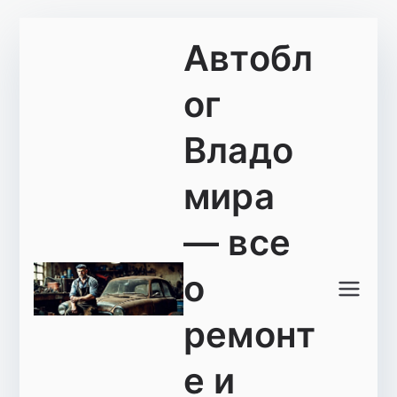
Перейти
Автобл
к
содержимому
ог
Владо
мира
— все
о
ремонт
е и