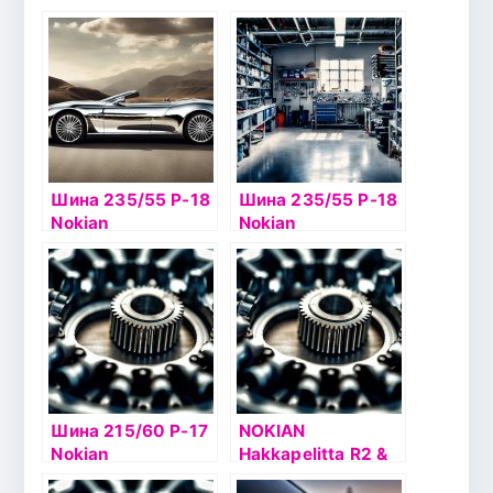
Шина 235/55 Р-18
Шина 235/55 Р-18
Nokian
Nokian
Hakkapelitta 9 SUV
Hakkapelitta 8 SUV
104T б/к шип
104T б/к шип
Шина 215/60 Р-17
NOKIAN
Nokian
Hakkapelitta R2 &
Hakkapelitta 8 SUV
NOKIAN