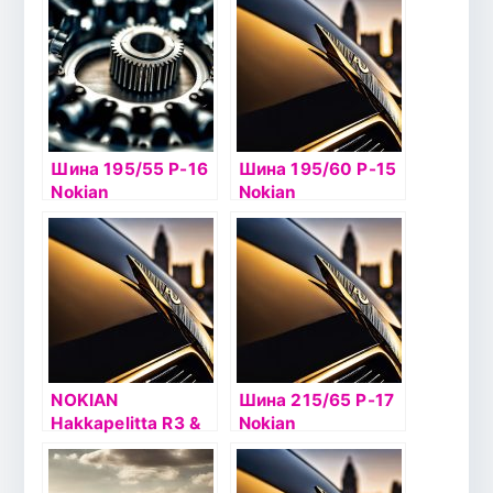
100T б/к шип
HAKKAPELIITTA R2
Шина 195/55 Р-16
Шина 195/60 Р-15
Nokian
Nokian
Hakkapelitta 8 91T
Hakkapelitta R3
б/к шип
88R б/к
NOKIAN
Шина 215/65 Р-17
Hakkapelitta R3 &
Nokian
NOKIAN
Hakkapelitta 9 SUV
HAKKAPELIITTA R3
103T б/к ш