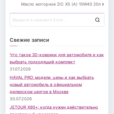
Масло моторное ZIC X5 (A) 10W40 20л
по
записям
П
о
и
Свежие записи
с
к
Что такое 3D-коврики для автомобиля и как
д
выбрать подходящий комплект
л
31.07.2026
я
HAVAL PRO: модели, цены и как выбрать
:
новый автомобиль в официальном
дилерском центре в Москве
30.07.2026
JETOUR X90+: когда нужен действительно