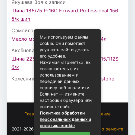
Якушева Зоя
к записи
Шина 185/75 Р-16С Forward Professional 156
б/к шип
Самойлова Забава
к записи
Мы используем файлы
Масло моторное ZIC X7 (A+) 10W30 4л
cookie. Они помогают
улучшать сайт и делать
Аксёнова Адель
к записи
его удобнее.
Шина 225/75 Р-16 Nokian Rotiva HT 115/112S
Нажимая «Принять», вы
б/к
соглашаетесь с их
использованием и
Колесникова Аурика
к записи
Bridgestone
передачей данных
сервису веб-аналитики.
Если нет — измените
настройки браузера или
покиньте сайт.
Политика обработки
Главная
Пользовательское соглашение
персональных данных и
Карта сайта
политика cookie
2021-2026 (c)
Автоблог Владомира — все о ремонте