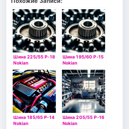
Похожие Записи:
Шина 225/55 Р-18
Шина 195/60 Р-15
Nokian
Nokian
Hakkapelitta 8 SUV
Hakkapelitta 8 92T
102T б/к шип
б/к шип
Шина 185/65 Р-14
Шина 205/55 Р-16
Nokian
Nokian