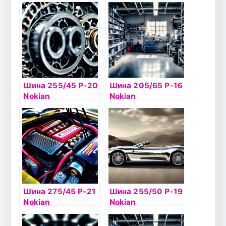
Hakkapelitta R2
Hakkapelitta 8 94T
90R б/к
б/к шип
Шина 255/45 Р-20
Шина 205/65 Р-16
Nokian
Nokian
Hakkapelitta 8 SUV
Hakkapelitta 8 99Т
105T б/к шип
б/к шип
Шина 275/45 Р-21
Шина 255/50 Р-19
Nokian
Nokian
Hakkapelitta 8 SUV
Hakkapelitta 8 SUV
110T б/к шип
107T Flat Run ш