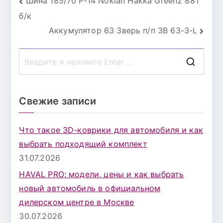
Навигация
Шина 185/70 Р-14 Nokian Hakka Green2 88T
б/к
по
Аккумулятор 63 Зверь п/п 3В 63-3-L
записям
П
о
и
Свежие записи
с
к
Что такое 3D-коврики для автомобиля и как
д
выбрать подходящий комплект
л
31.07.2026
я
HAVAL PRO: модели, цены и как выбрать
:
новый автомобиль в официальном
дилерском центре в Москве
30.07.2026