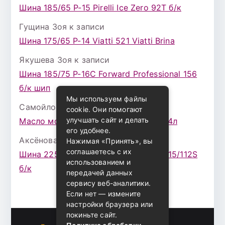
Шина 185/65 Р-15 Pirelli Ice Zero 92T б/к
Гущина Зоя
к записи
Шина 175/65 Р-14 Viatti 521 Viatti Brina
Якушева Зоя
к записи
Шина 185/75 Р-16С Forward Professional 156
б/к шип
Мы используем файлы
Самойлова Забава
к записи
cookie. Они помогают
улучшать сайт и делать
Масло моторное ZIC X7 (A+) 10W30 4л
его удобнее.
Аксёнова Адель
к записи
Нажимая «Принять», вы
соглашаетесь с их
Шина 225/75 Р-16 Nokian Rotiva HT 115/112S
использованием и
б/к
передачей данных
сервису веб-аналитики.
Если нет — измените
настройки браузера или
покиньте сайт.