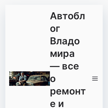
Перейти
Автобл
к
содержимому
ог
Владо
мира
— все
о
ремонт
е и