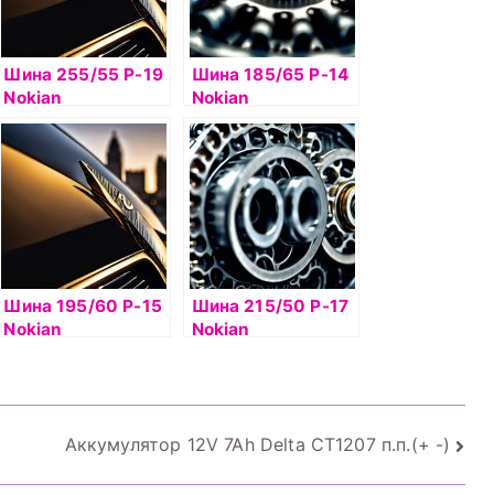
Шина 255/55 Р-19
Шина 185/65 Р-14
Nokian
Nokian
Hakkapelitta 8 SUV
Hakkapelitta R3
111T б/к шип
86R б/к
Шина 195/60 Р-15
Шина 215/50 Р-17
Nokian
Nokian
Hakkapelitta R3
Hakkapelitta 9 95T
88R б/к
б/к шип
Аккумулятор 12V 7Ah Delta СТ1207 п.п.(+ -)