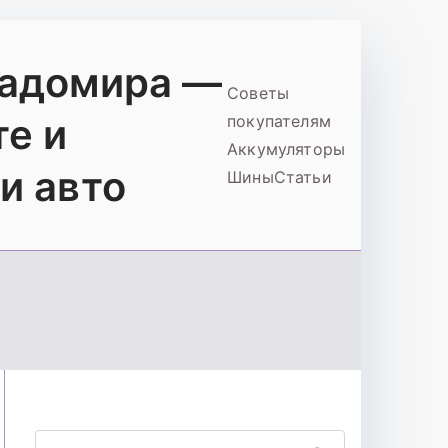
ладомира —
Советы
те и
покупателям
Аккумуляторы
и авто
Шины
Статьи