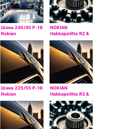
Шина 245/45 Р-18
NOKIAN
Nokian
Hakkapelitta R2 &
Hakkapelitta 8
NOKIAN
100T б/к шип
HAKKAPELIITTA R2
Шина 225/55 Р-16
NOKIAN
Nokian
Hakkapelitta R3 &
Hakkapelitta 8 99T
NOKIAN
б/к шип
HAKKAPELIITTA R3