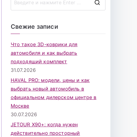
П
о
и
Свежие записи
с
к
Что такое 3D-коврики для
д
автомобиля и как выбрать
л
подходящий комплект
я
31.07.2026
:
HAVAL PRO: модели, цены и как
выбрать новый автомобиль в
официальном дилерском центре в
Москве
30.07.2026
JETOUR X90+: когда нужен
действительно просторный