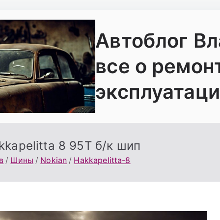
Автоблог В
все о ремон
эксплуатаци
kapelitta 8 95T б/к шип
в
Шины
Nokian
Hakkapelitta-8