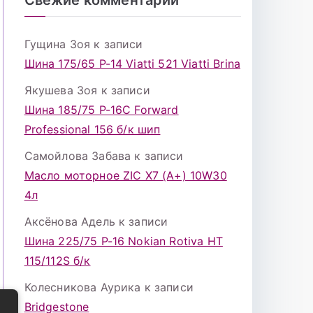
Гущина Зоя
к записи
Шина 175/65 Р-14 Viatti 521 Viatti Brina
Якушева Зоя
к записи
Шина 185/75 Р-16С Forward
Professional 156 б/к шип
Самойлова Забава
к записи
Масло моторное ZIC X7 (A+) 10W30
4л
Аксёнова Адель
к записи
Шина 225/75 Р-16 Nokian Rotiva HT
115/112S б/к
Колесникова Аурика
к записи
Bridgestone