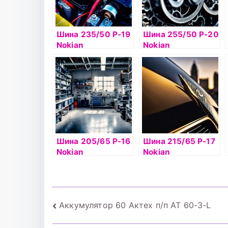
Шина 235/50 Р-19
Шина 255/50 Р-20
Nokian
Nokian
Hakkapelitta 9 SUV
Hakkapelitta 8 SUV
103T б/к шип
109T б/к шип
Шина 205/65 Р-16
Шина 215/65 Р-17
Nokian
Nokian
Hakkapelitta 8 99Т
Hakkapelitta 9 SUV
б/к шип
103T б/к ш
Навигация
Аккумулятор 60 Актех п/п AT 60-3-L