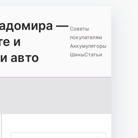
ладомира —
Советы
те и
покупателям
Аккумуляторы
и авто
Шины
Статьи