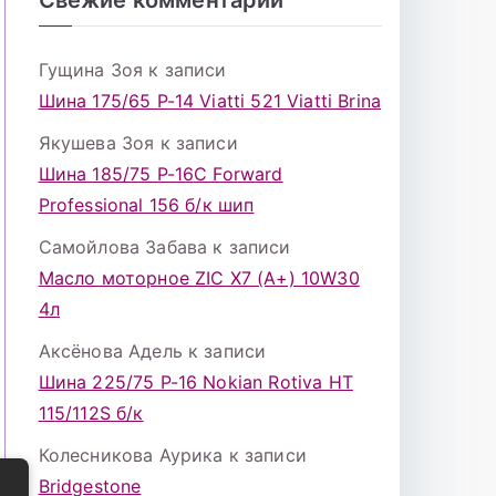
Гущина Зоя
к записи
Шина 175/65 Р-14 Viatti 521 Viatti Brina
Якушева Зоя
к записи
Шина 185/75 Р-16С Forward
Professional 156 б/к шип
Самойлова Забава
к записи
Масло моторное ZIC X7 (A+) 10W30
4л
Аксёнова Адель
к записи
Шина 225/75 Р-16 Nokian Rotiva HT
115/112S б/к
Колесникова Аурика
к записи
Bridgestone