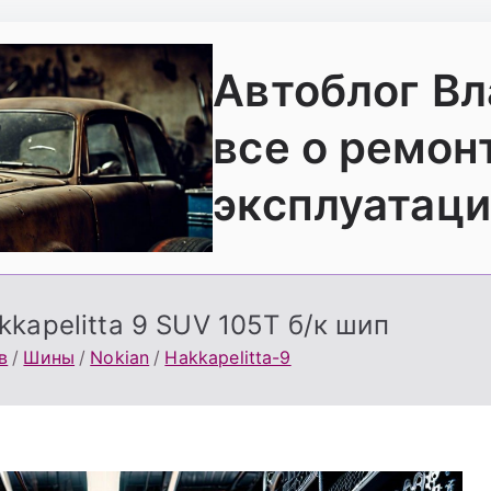
Автоблог В
все о ремон
эксплуатаци
kapelitta 9 SUV 105T б/к шип
в
Шины
Nokian
Hakkapelitta-9