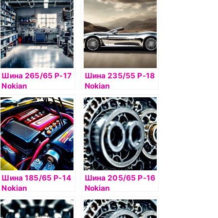
100T б/к шип
105T б/к шип
Шина 265/65 Р-17
Шина 235/55 Р-18
Nokian
Nokian
Hakkapelitta 9 SUV
Hakkapelitta 9 SUV
116T б/к шип
104T б/к шип
Шина 185/65 Р-14
Шина 205/65 Р-16
Nokian
Nokian
Hakkapelitta R2
Hakkapelitta R2
90R б/к
99R б/к