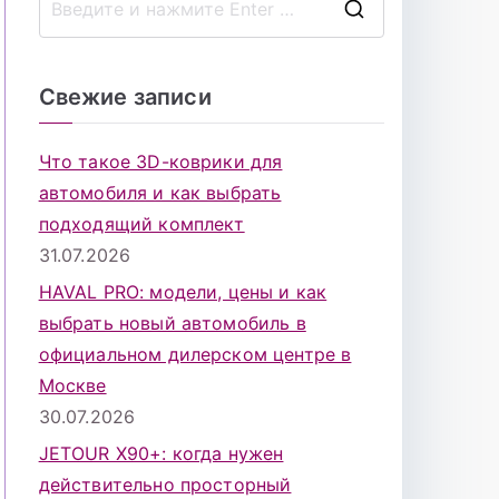
П
о
и
Свежие записи
с
к
Что такое 3D-коврики для
д
автомобиля и как выбрать
л
подходящий комплект
я
31.07.2026
:
HAVAL PRO: модели, цены и как
выбрать новый автомобиль в
официальном дилерском центре в
Москве
30.07.2026
JETOUR X90+: когда нужен
действительно просторный