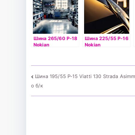
Шина 265/60 Р-18
Шина 225/55 Р-16
Nokian
Nokian
Hakkapelitta 7 б/к
Hakkapelitta 8 99T
шип
б/к шип
Навигация
Шина 195/55 Р-15 Viatti 130 Strada Asimm
o б/к
по
записям